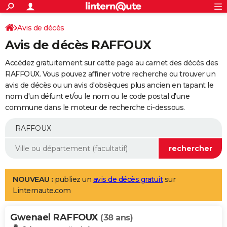
ACTUALITÉS
Connexion
S'inscrire
Avis de décès
Rechercher
Société
Education
Villes
Politique
Faits Divers
Monde
+
SPORT
Avis de décès RAFFOUX
Football
Cyclisme
Forum
Coupe du monde 2026
Tennis
Rugby
CULTURE
Accédez gratuitement sur cette page au carnet des décès des
TNT
Cinéma
Musique
Programme TV
Streaming
Sorties cinéma
+
RAFFOUX. Vous pouvez affiner votre recherche ou trouver un
FINANCE
avis de décès ou un avis d'obsèques plus ancien en tapant le
Impôts
Immobilier
Banque
Crédit
Retraite
Epargne
Risques naturels par ville
Assurance
AUTO
nom d'un défunt et/ou le nom ou le code postal d'une
commune dans le moteur de recherche ci-dessous.
Réserver un essai
Berlines
Forum auto
Essais
Citadines
SUV
+
HIGH-TECH
Meilleur smartphone
Ordinateurs
Guide high-tech
Mobiles
Internet
Jeux vidéo
+
BRICOLAGE
Aménagement intérieur
Cuisine
Jardinage
+
Forum
Extérieur
Salle de bains
Rangement
WEEK-END
Escapades
Expositions
Week-end nature
Guides de France
Patrimoine
Musées
+
LIFESTYLE
NOUVEAU :
publiez un
avis de décès gratuit
sur
Linternaute.com
Bien-être
Mode
+
Art de vivre
Loisirs
Modes de vie
SANTE
Gwenael RAFFOUX
Guide de la santé
Médicaments
+
Alimentation
Maladies
Sommeil
(38 ans)
VOYAGE