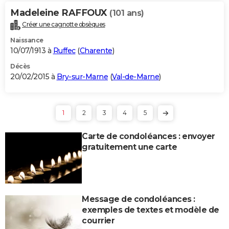
Madeleine RAFFOUX
(101 ans)
Créer une cagnotte obsèques
Naissance
10/07/1913 à
Ruffec
(
Charente
)
Décès
20/02/2015 à
Bry-sur-Marne
(
Val-de-Marne
)
1
2
3
4
5
Carte de condoléances : envoyer
gratuitement une carte
Message de condoléances :
exemples de textes et modèle de
courrier