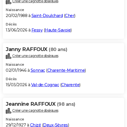
Créer une cagnotte obsèques
City break
Voyage de noces
Climat
Destinations
Voyage nature
Forum
+
PHOTO
Naissance
20/02/1988 à
Saint-Doulchard
(
Cher
)
GUIDES D'ACHAT
Décès
13/06/2026 à
Fessy
(
Haute-Savoie
)
BONS PLANS
CARTE DE VOEUX
Janny RAFFOUX
(80 ans)
Carte Bonne année
Carte Pâques
Carte de Noël
Carte Saint-Valentin
Carte d'anniversaire
DICTIONNAIRE
Créer une cagnotte obsèques
Biographies
Expressions
Dictionnaire
Citations
Proverbes
PROGRAMME TV
Naissance
02/01/1946 à
Sonnac
(
Charente-Maritime
)
COPAINS D'AVANT
Décès
15/03/2026 à
Val-de-Cognac
(
Charente
)
Se connecter
Collèges
Universités
Service militaire
S'inscrire
Lycées
Primaires
Entreprises
Avis de recherche
AVIS DE DÉCÈS
FORUM
Jeannine RAFFOUX
(98 ans)
Lifestyle
Sport
Television
Cinema
Bricolage
Culture
Auto
Voyage
Créer une cagnotte obsèques
Naissance
29/12/1927 à
Chizé
(
Deux-Sèvres
)