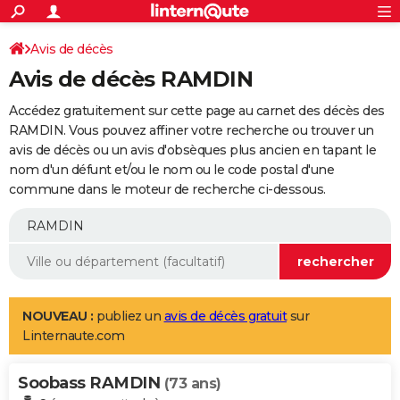
ACTUALITÉS
Connexion
S'inscrire
Avis de décès
Rechercher
Société
Education
Villes
Politique
Faits Divers
Monde
+
SPORT
Avis de décès RAMDIN
Football
Cyclisme
Forum
Coupe du monde 2026
Tennis
Rugby
CULTURE
Accédez gratuitement sur cette page au carnet des décès des
TNT
Cinéma
Musique
Programme TV
Streaming
Sorties cinéma
+
RAMDIN. Vous pouvez affiner votre recherche ou trouver un
FINANCE
avis de décès ou un avis d'obsèques plus ancien en tapant le
Impôts
Immobilier
Banque
Crédit
Retraite
Epargne
Risques naturels par ville
Assurance
AUTO
nom d'un défunt et/ou le nom ou le code postal d'une
commune dans le moteur de recherche ci-dessous.
Réserver un essai
Berlines
Forum auto
Essais
Citadines
SUV
+
HIGH-TECH
Meilleur smartphone
Ordinateurs
Guide high-tech
Mobiles
Internet
Jeux vidéo
+
BRICOLAGE
Aménagement intérieur
Cuisine
Jardinage
+
Forum
Extérieur
Salle de bains
Rangement
WEEK-END
Escapades
Expositions
Week-end nature
Guides de France
Patrimoine
Musées
+
LIFESTYLE
NOUVEAU :
publiez un
avis de décès gratuit
sur
Linternaute.com
Bien-être
Mode
+
Art de vivre
Loisirs
Modes de vie
SANTE
Soobass RAMDIN
Guide de la santé
Médicaments
+
Alimentation
Maladies
Sommeil
(73 ans)
VOYAGE