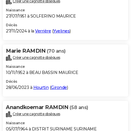
Créer une cagnotte obsèques
City break
Voyage de noces
Climat
Destinations
Voyage nature
Forum
+
PHOTO
Naissance
27/07/1951 à SOLFERINO MAURICE
GUIDES D'ACHAT
Décès
27/11/2024 à la
Verrière
(
Yvelines
)
BONS PLANS
CARTE DE VOEUX
Marie RAMDIN
(70 ans)
Carte Bonne année
Carte Pâques
Carte de Noël
Carte Saint-Valentin
Carte d'anniversaire
DICTIONNAIRE
Créer une cagnotte obsèques
Biographies
Expressions
Dictionnaire
Citations
Proverbes
PROGRAMME TV
Naissance
10/11/1952 à BEAU BASSIN MAURICE
COPAINS D'AVANT
Décès
28/06/2023 à
Hourtin
(
Gironde
)
Se connecter
Collèges
Universités
Service militaire
S'inscrire
Lycées
Primaires
Entreprises
Avis de recherche
AVIS DE DÉCÈS
FORUM
Anandkoemar RAMDIN
(58 ans)
Lifestyle
Sport
Television
Cinema
Bricolage
Culture
Auto
Voyage
Créer une cagnotte obsèques
Naissance
05/07/1964 à DISTRIT SURINAME SURINAME