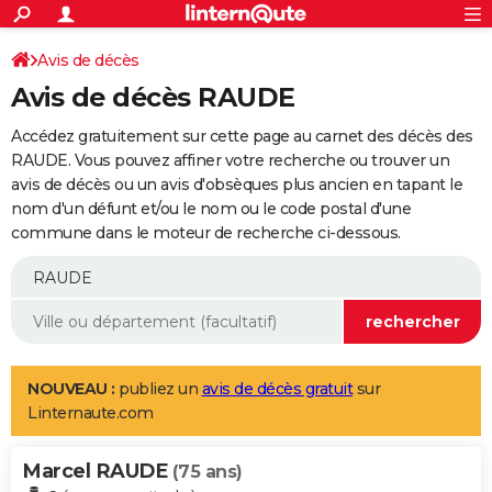
ACTUALITÉS
Connexion
S'inscrire
Avis de décès
Rechercher
Société
Education
Villes
Politique
Faits Divers
Monde
+
SPORT
Avis de décès RAUDE
Football
Cyclisme
Forum
Coupe du monde 2026
Tennis
Rugby
CULTURE
Accédez gratuitement sur cette page au carnet des décès des
TNT
Cinéma
Musique
Programme TV
Streaming
Sorties cinéma
+
RAUDE. Vous pouvez affiner votre recherche ou trouver un
FINANCE
avis de décès ou un avis d'obsèques plus ancien en tapant le
Impôts
Immobilier
Banque
Crédit
Retraite
Epargne
Risques naturels par ville
Assurance
AUTO
nom d'un défunt et/ou le nom ou le code postal d'une
commune dans le moteur de recherche ci-dessous.
Réserver un essai
Berlines
Forum auto
Essais
Citadines
SUV
+
HIGH-TECH
Meilleur smartphone
Ordinateurs
Guide high-tech
Mobiles
Internet
Jeux vidéo
+
BRICOLAGE
Aménagement intérieur
Cuisine
Jardinage
+
Forum
Extérieur
Salle de bains
Rangement
WEEK-END
Escapades
Expositions
Week-end nature
Guides de France
Patrimoine
Musées
+
LIFESTYLE
NOUVEAU :
publiez un
avis de décès gratuit
sur
Linternaute.com
Bien-être
Mode
+
Art de vivre
Loisirs
Modes de vie
SANTE
Marcel RAUDE
Guide de la santé
Médicaments
+
Alimentation
Maladies
Sommeil
(75 ans)
VOYAGE