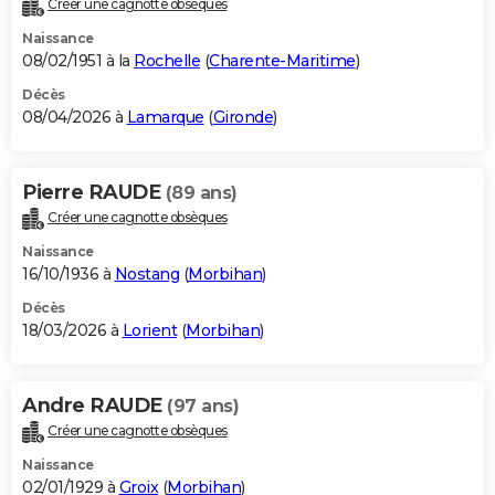
Créer une cagnotte obsèques
City break
Voyage de noces
Climat
Destinations
Voyage nature
Forum
+
PHOTO
Naissance
08/02/1951 à la
Rochelle
(
Charente-Maritime
)
GUIDES D'ACHAT
Décès
08/04/2026 à
Lamarque
(
Gironde
)
BONS PLANS
CARTE DE VOEUX
Pierre RAUDE
(89 ans)
Carte Bonne année
Carte Pâques
Carte de Noël
Carte Saint-Valentin
Carte d'anniversaire
DICTIONNAIRE
Créer une cagnotte obsèques
Biographies
Expressions
Dictionnaire
Citations
Proverbes
PROGRAMME TV
Naissance
16/10/1936 à
Nostang
(
Morbihan
)
COPAINS D'AVANT
Décès
18/03/2026 à
Lorient
(
Morbihan
)
Se connecter
Collèges
Universités
Service militaire
S'inscrire
Lycées
Primaires
Entreprises
Avis de recherche
AVIS DE DÉCÈS
FORUM
Andre RAUDE
(97 ans)
Lifestyle
Sport
Television
Cinema
Bricolage
Culture
Auto
Voyage
Créer une cagnotte obsèques
Naissance
02/01/1929 à
Groix
(
Morbihan
)