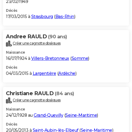
23/02/1949
Décès
17/03/2015 à
Strasbourg
(
Bas-Rhin
)
Andree RAULD
(90 ans)
Créer une cagnotte obsèques
Naissance
16/07/1924 à
Villers-Bretonneux
(
Somme
)
Décès
04/03/2015 à
Largentière
(
Ardèche
)
Christiane RAULD
(84 ans)
Créer une cagnotte obsèques
Naissance
24/12/1928 au
Grand-Quevilly
(
Seine-Maritime
)
Décès
20/05/2013 à
Saint-Aubin-lès-Elbeuf
(
Seine-Maritime
)