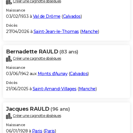
Créer une cagnotte obsèques
City break
Voyage de noces
Climat
Destinations
Voyage nature
Forum
+
PHOTO
Naissance
03/02/1933 à
Val de Drôme
(
Calvados
)
GUIDES D'ACHAT
Décès
27/04/2026 à
Saint-Jean-le-Thomas
(
Manche
)
BONS PLANS
CARTE DE VOEUX
Bernadette RAULD
(83 ans)
Carte Bonne année
Carte Pâques
Carte de Noël
Carte Saint-Valentin
Carte d'anniversaire
DICTIONNAIRE
Créer une cagnotte obsèques
Biographies
Expressions
Dictionnaire
Citations
Proverbes
PROGRAMME TV
Naissance
03/06/1942 aux
Monts d'Aunay
(
Calvados
)
COPAINS D'AVANT
Décès
21/06/2025 à
Saint-Amand-Villages
(
Manche
)
Se connecter
Collèges
Universités
Service militaire
S'inscrire
Lycées
Primaires
Entreprises
Avis de recherche
AVIS DE DÉCÈS
FORUM
Jacques RAULD
(96 ans)
Lifestyle
Sport
Television
Cinema
Bricolage
Culture
Auto
Voyage
Créer une cagnotte obsèques
Naissance
06/01/1928 à
Paris
(
Paris
)