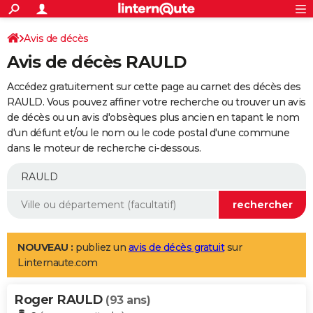
ACTUALITÉS
Connexion
S'inscrire
Avis de décès
Rechercher
Société
Education
Villes
Politique
Faits Divers
Monde
+
SPORT
Avis de décès RAULD
Football
Cyclisme
Forum
Coupe du monde 2026
Tennis
Rugby
CULTURE
Accédez gratuitement sur cette page au carnet des décès des
TNT
Cinéma
Musique
Programme TV
Streaming
Sorties cinéma
+
RAULD. Vous pouvez affiner votre recherche ou trouver un avis
FINANCE
de décès ou un avis d'obsèques plus ancien en tapant le nom
Impôts
Immobilier
Banque
Crédit
Retraite
Epargne
Risques naturels par ville
Assurance
AUTO
d'un défunt et/ou le nom ou le code postal d'une commune
dans le moteur de recherche ci-dessous.
Réserver un essai
Berlines
Forum auto
Essais
Citadines
SUV
+
HIGH-TECH
Meilleur smartphone
Ordinateurs
Guide high-tech
Mobiles
Internet
Jeux vidéo
+
BRICOLAGE
Aménagement intérieur
Cuisine
Jardinage
+
Forum
Extérieur
Salle de bains
Rangement
WEEK-END
Escapades
Expositions
Week-end nature
Guides de France
Patrimoine
Musées
+
LIFESTYLE
NOUVEAU :
publiez un
avis de décès gratuit
sur
Linternaute.com
Bien-être
Mode
+
Art de vivre
Loisirs
Modes de vie
SANTE
Roger RAULD
Guide de la santé
Médicaments
+
Alimentation
Maladies
Sommeil
(93 ans)
VOYAGE