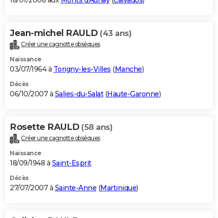
18/01/2008 aux
Monts d'Aunay
(
Calvados
)
Jean-michel RAULD
(43 ans)
Créer une cagnotte obsèques
Naissance
03/07/1964 à
Torigny-les-Villes
(
Manche
)
Décès
06/10/2007 à
Salies-du-Salat
(
Haute-Garonne
)
Rosette RAULD
(58 ans)
Créer une cagnotte obsèques
Naissance
18/09/1948 à
Saint-Esprit
Décès
27/07/2007 à
Sainte-Anne
(
Martinique
)