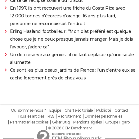
Carte de l'éclipse solaire du 12 août
En 1997, ils ont recouvert une friche du Costa Rica avec
12 000 tonnes d'écorces d'orange. 16 ans plus tard,
personne ne reconnaissait l'endroit
Erling Haaland, footballeur : "Mon plat préféré est quelque
chose que je ne peux presque jamais manger. Mais je dois
l'avouer, j'adore ça"
Un défi réservé aux génies : il ne faut déplacer qu'une seule
allumette
Ce sont les plus beaux jardins de France : l'un d'entre eux se
cache forcément près de chez vous
Qui sommes-nous ?
Equipe
Charte éditoriale
Publicité
Contact
Tous les articles
RSS
Recrutement
Données personnelles
Paramétrer les cookies
Gérer Utiq
Mentions légales
Groupe Figaro
© 2026 CCM Benchmark