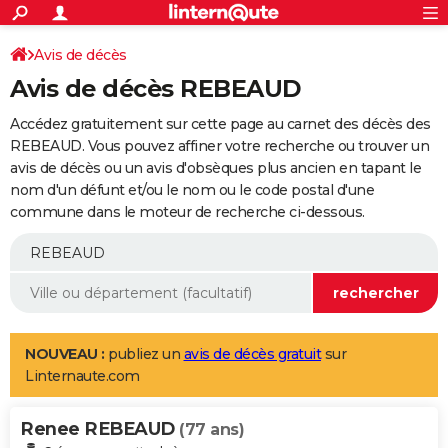
ACTUALITÉS
Connexion
S'inscrire
Avis de décès
Rechercher
Société
Education
Villes
Politique
Faits Divers
Monde
+
SPORT
Avis de décès REBEAUD
Football
Cyclisme
Forum
Coupe du monde 2026
Tennis
Rugby
CULTURE
Accédez gratuitement sur cette page au carnet des décès des
TNT
Cinéma
Musique
Programme TV
Streaming
Sorties cinéma
+
REBEAUD. Vous pouvez affiner votre recherche ou trouver un
FINANCE
avis de décès ou un avis d'obsèques plus ancien en tapant le
Impôts
Immobilier
Banque
Crédit
Retraite
Epargne
Risques naturels par ville
Assurance
AUTO
nom d'un défunt et/ou le nom ou le code postal d'une
commune dans le moteur de recherche ci-dessous.
Réserver un essai
Berlines
Forum auto
Essais
Citadines
SUV
+
HIGH-TECH
Meilleur smartphone
Ordinateurs
Guide high-tech
Mobiles
Internet
Jeux vidéo
+
BRICOLAGE
Aménagement intérieur
Cuisine
Jardinage
+
Forum
Extérieur
Salle de bains
Rangement
WEEK-END
Escapades
Expositions
Week-end nature
Guides de France
Patrimoine
Musées
+
LIFESTYLE
NOUVEAU :
publiez un
avis de décès gratuit
sur
Linternaute.com
Bien-être
Mode
+
Art de vivre
Loisirs
Modes de vie
SANTE
Renee REBEAUD
Guide de la santé
Médicaments
+
Alimentation
Maladies
Sommeil
(77 ans)
VOYAGE