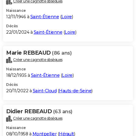
Créer une cagnotte obsèques
City break
Voyage de noces
Climat
Destinations
Voyage nature
Forum
+
PHOTO
Naissance
12/11/1946 à
Saint-Étienne
(
Loire
)
GUIDES D'ACHAT
Décès
22/01/2024 à
Saint-Étienne
(
Loire
)
BONS PLANS
CARTE DE VOEUX
Marie REBEAUD
(86 ans)
Carte Bonne année
Carte Pâques
Carte de Noël
Carte Saint-Valentin
Carte d'anniversaire
DICTIONNAIRE
Créer une cagnotte obsèques
Biographies
Expressions
Dictionnaire
Citations
Proverbes
PROGRAMME TV
Naissance
18/12/1935 à
Saint-Étienne
(
Loire
)
COPAINS D'AVANT
Décès
20/11/2022 à
Saint-Cloud
(
Hauts-de-Seine
)
Se connecter
Collèges
Universités
Service militaire
S'inscrire
Lycées
Primaires
Entreprises
Avis de recherche
AVIS DE DÉCÈS
FORUM
Didier REBEAUD
(63 ans)
Lifestyle
Sport
Television
Cinema
Bricolage
Culture
Auto
Voyage
Créer une cagnotte obsèques
Naissance
08/10/1958 à
Montpellier
(
Hérault
)