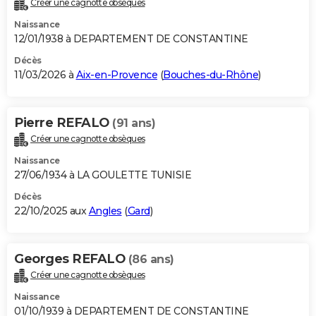
Créer une cagnotte obsèques
City break
Voyage de noces
Climat
Destinations
Voyage nature
Forum
+
PHOTO
Naissance
12/01/1938 à DEPARTEMENT DE CONSTANTINE
GUIDES D'ACHAT
Décès
11/03/2026 à
Aix-en-Provence
(
Bouches-du-Rhône
)
BONS PLANS
CARTE DE VOEUX
Pierre REFALO
(91 ans)
Carte Bonne année
Carte Pâques
Carte de Noël
Carte Saint-Valentin
Carte d'anniversaire
DICTIONNAIRE
Créer une cagnotte obsèques
Biographies
Expressions
Dictionnaire
Citations
Proverbes
PROGRAMME TV
Naissance
27/06/1934 à LA GOULETTE TUNISIE
COPAINS D'AVANT
Décès
22/10/2025 aux
Angles
(
Gard
)
Se connecter
Collèges
Universités
Service militaire
S'inscrire
Lycées
Primaires
Entreprises
Avis de recherche
AVIS DE DÉCÈS
FORUM
Georges REFALO
(86 ans)
Lifestyle
Sport
Television
Cinema
Bricolage
Culture
Auto
Voyage
Créer une cagnotte obsèques
Naissance
01/10/1939 à DEPARTEMENT DE CONSTANTINE