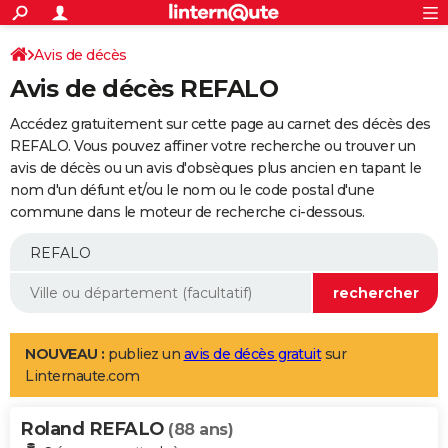
ACTUALITÉS
Connexion
S'inscrire
Avis de décès
Rechercher
Société
Education
Villes
Politique
Faits Divers
Monde
+
SPORT
Avis de décès REFALO
Football
Cyclisme
Forum
Coupe du monde 2026
Tennis
Rugby
CULTURE
Accédez gratuitement sur cette page au carnet des décès des
TNT
Cinéma
Musique
Programme TV
Streaming
Sorties cinéma
+
REFALO. Vous pouvez affiner votre recherche ou trouver un
FINANCE
avis de décès ou un avis d'obsèques plus ancien en tapant le
Impôts
Immobilier
Banque
Crédit
Retraite
Epargne
Risques naturels par ville
Assurance
AUTO
nom d'un défunt et/ou le nom ou le code postal d'une
commune dans le moteur de recherche ci-dessous.
Réserver un essai
Berlines
Forum auto
Essais
Citadines
SUV
+
HIGH-TECH
Meilleur smartphone
Ordinateurs
Guide high-tech
Mobiles
Internet
Jeux vidéo
+
BRICOLAGE
Aménagement intérieur
Cuisine
Jardinage
+
Forum
Extérieur
Salle de bains
Rangement
WEEK-END
Escapades
Expositions
Week-end nature
Guides de France
Patrimoine
Musées
+
LIFESTYLE
NOUVEAU :
publiez un
avis de décès gratuit
sur
Linternaute.com
Bien-être
Mode
+
Art de vivre
Loisirs
Modes de vie
SANTE
Roland REFALO
Guide de la santé
Médicaments
+
Alimentation
Maladies
Sommeil
(88 ans)
VOYAGE