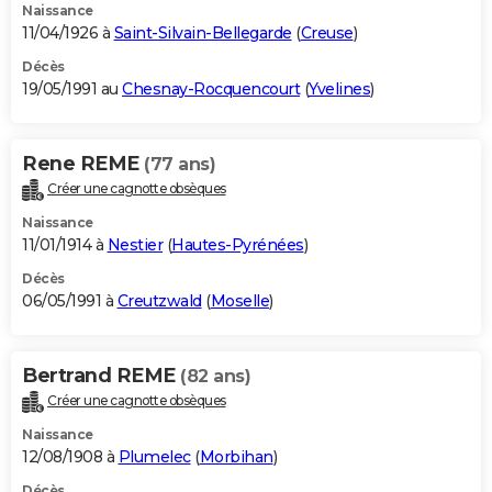
Naissance
11/04/1926 à
Saint-Silvain-Bellegarde
(
Creuse
)
Décès
19/05/1991 au
Chesnay-Rocquencourt
(
Yvelines
)
Rene REME
(77 ans)
Créer une cagnotte obsèques
Naissance
11/01/1914 à
Nestier
(
Hautes-Pyrénées
)
Décès
06/05/1991 à
Creutzwald
(
Moselle
)
Bertrand REME
(82 ans)
Créer une cagnotte obsèques
Naissance
12/08/1908 à
Plumelec
(
Morbihan
)
Décès