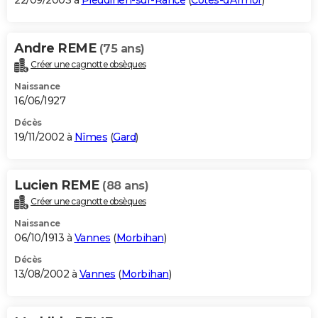
22/09/2003 à
Pleudihen-sur-Rance
(
Côtes-d'Armor
)
Andre REME
(75 ans)
Créer une cagnotte obsèques
Naissance
16/06/1927
Décès
19/11/2002 à
Nîmes
(
Gard
)
Lucien REME
(88 ans)
Créer une cagnotte obsèques
Naissance
06/10/1913 à
Vannes
(
Morbihan
)
Décès
13/08/2002 à
Vannes
(
Morbihan
)