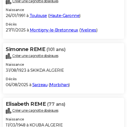
Créer une cagnotte obsèques
City break
Voyage de noces
Climat
Destinations
Voyage nature
Forum
+
PHOTO
Naissance
26/01/1991 à
Toulouse
(
Haute-Garonne
)
GUIDES D'ACHAT
Décès
27/11/2025 à
Montigny-le-Bretonneux
(
Yvelines
)
BONS PLANS
CARTE DE VOEUX
Simonne REME
(101 ans)
Carte Bonne année
Carte Pâques
Carte de Noël
Carte Saint-Valentin
Carte d'anniversaire
DICTIONNAIRE
Créer une cagnotte obsèques
Biographies
Expressions
Dictionnaire
Citations
Proverbes
PROGRAMME TV
Naissance
31/08/1923 à SKIKDA ALGERIE
COPAINS D'AVANT
Décès
06/08/2025 à
Sarzeau
(
Morbihan
)
Se connecter
Collèges
Universités
Service militaire
S'inscrire
Lycées
Primaires
Entreprises
Avis de recherche
AVIS DE DÉCÈS
FORUM
Elisabeth REME
(77 ans)
Lifestyle
Sport
Television
Cinema
Bricolage
Culture
Auto
Voyage
Créer une cagnotte obsèques
Naissance
11/03/1948 à KOUBA ALGERIE