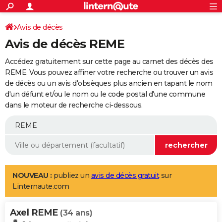
ACTUALITÉS
Connexion
S'inscrire
Avis de décès
Rechercher
Société
Education
Villes
Politique
Faits Divers
Monde
+
SPORT
Avis de décès REME
Football
Cyclisme
Forum
Coupe du monde 2026
Tennis
Rugby
CULTURE
Accédez gratuitement sur cette page au carnet des décès des
TNT
Cinéma
Musique
Programme TV
Streaming
Sorties cinéma
+
REME. Vous pouvez affiner votre recherche ou trouver un avis
FINANCE
de décès ou un avis d'obsèques plus ancien en tapant le nom
Impôts
Immobilier
Banque
Crédit
Retraite
Epargne
Risques naturels par ville
Assurance
AUTO
d'un défunt et/ou le nom ou le code postal d'une commune
dans le moteur de recherche ci-dessous.
Réserver un essai
Berlines
Forum auto
Essais
Citadines
SUV
+
HIGH-TECH
Meilleur smartphone
Ordinateurs
Guide high-tech
Mobiles
Internet
Jeux vidéo
+
BRICOLAGE
Aménagement intérieur
Cuisine
Jardinage
+
Forum
Extérieur
Salle de bains
Rangement
WEEK-END
Escapades
Expositions
Week-end nature
Guides de France
Patrimoine
Musées
+
LIFESTYLE
NOUVEAU :
publiez un
avis de décès gratuit
sur
Linternaute.com
Bien-être
Mode
+
Art de vivre
Loisirs
Modes de vie
SANTE
Axel REME
Guide de la santé
Médicaments
+
Alimentation
Maladies
Sommeil
(34 ans)
VOYAGE