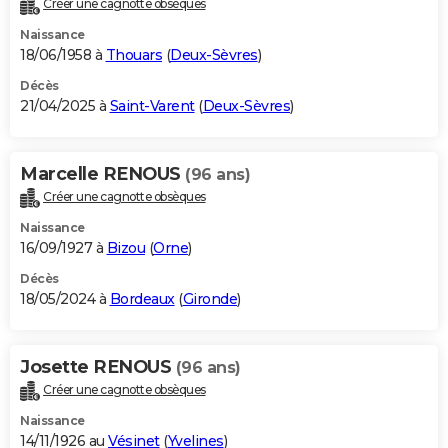
Créer une cagnotte obsèques
City break
Voyage de noces
Climat
Destinations
Voyage nature
Forum
+
PHOTO
Naissance
18/06/1958 à
Thouars
(
Deux-Sèvres
)
GUIDES D'ACHAT
Décès
21/04/2025 à
Saint-Varent
(
Deux-Sèvres
)
BONS PLANS
CARTE DE VOEUX
Marcelle RENOUS
(96 ans)
Carte Bonne année
Carte Pâques
Carte de Noël
Carte Saint-Valentin
Carte d'anniversaire
DICTIONNAIRE
Créer une cagnotte obsèques
Biographies
Expressions
Dictionnaire
Citations
Proverbes
PROGRAMME TV
Naissance
16/09/1927 à
Bizou
(
Orne
)
COPAINS D'AVANT
Décès
18/05/2024 à
Bordeaux
(
Gironde
)
Se connecter
Collèges
Universités
Service militaire
S'inscrire
Lycées
Primaires
Entreprises
Avis de recherche
AVIS DE DÉCÈS
FORUM
Josette RENOUS
(96 ans)
Lifestyle
Sport
Television
Cinema
Bricolage
Culture
Auto
Voyage
Créer une cagnotte obsèques
Naissance
14/11/1926 au
Vésinet
(
Yvelines
)