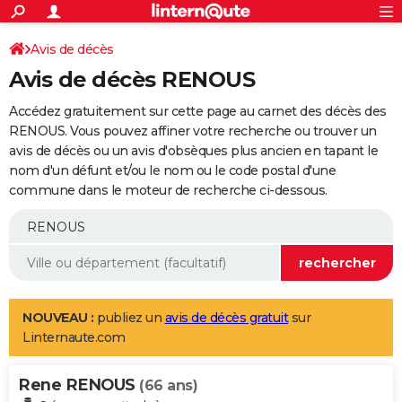
ACTUALITÉS
Connexion
S'inscrire
Avis de décès
Rechercher
Société
Education
Villes
Politique
Faits Divers
Monde
+
SPORT
Avis de décès RENOUS
Football
Cyclisme
Forum
Coupe du monde 2026
Tennis
Rugby
CULTURE
Accédez gratuitement sur cette page au carnet des décès des
TNT
Cinéma
Musique
Programme TV
Streaming
Sorties cinéma
+
RENOUS. Vous pouvez affiner votre recherche ou trouver un
FINANCE
avis de décès ou un avis d'obsèques plus ancien en tapant le
Impôts
Immobilier
Banque
Crédit
Retraite
Epargne
Risques naturels par ville
Assurance
AUTO
nom d'un défunt et/ou le nom ou le code postal d'une
commune dans le moteur de recherche ci-dessous.
Réserver un essai
Berlines
Forum auto
Essais
Citadines
SUV
+
HIGH-TECH
Meilleur smartphone
Ordinateurs
Guide high-tech
Mobiles
Internet
Jeux vidéo
+
BRICOLAGE
Aménagement intérieur
Cuisine
Jardinage
+
Forum
Extérieur
Salle de bains
Rangement
WEEK-END
Escapades
Expositions
Week-end nature
Guides de France
Patrimoine
Musées
+
LIFESTYLE
NOUVEAU :
publiez un
avis de décès gratuit
sur
Linternaute.com
Bien-être
Mode
+
Art de vivre
Loisirs
Modes de vie
SANTE
Rene RENOUS
Guide de la santé
Médicaments
+
Alimentation
Maladies
Sommeil
(66 ans)
VOYAGE