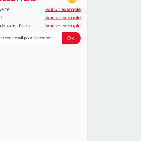
alité
Voir un exemple
rt
Voir un exemple
dossiers d'actu
Voir un exemple