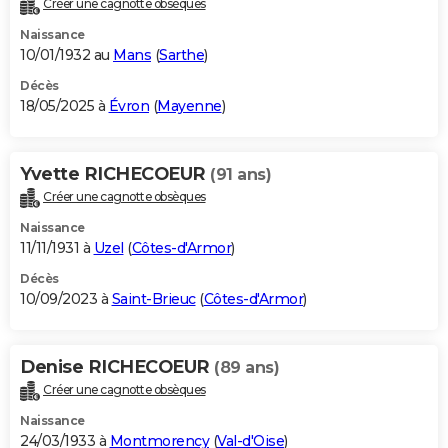
Créer une cagnotte obsèques
City break
Voyage de noces
Climat
Destinations
Voyage nature
Forum
+
PHOTO
Naissance
10/01/1932 au
Mans
(
Sarthe
)
GUIDES D'ACHAT
Décès
18/05/2025 à
Évron
(
Mayenne
)
BONS PLANS
CARTE DE VOEUX
Yvette RICHECOEUR
(91 ans)
Carte Bonne année
Carte Pâques
Carte de Noël
Carte Saint-Valentin
Carte d'anniversaire
DICTIONNAIRE
Créer une cagnotte obsèques
Biographies
Expressions
Dictionnaire
Citations
Proverbes
PROGRAMME TV
Naissance
11/11/1931 à
Uzel
(
Côtes-d'Armor
)
COPAINS D'AVANT
Décès
10/09/2023 à
Saint-Brieuc
(
Côtes-d'Armor
)
Se connecter
Collèges
Universités
Service militaire
S'inscrire
Lycées
Primaires
Entreprises
Avis de recherche
AVIS DE DÉCÈS
FORUM
Denise RICHECOEUR
(89 ans)
Lifestyle
Sport
Television
Cinema
Bricolage
Culture
Auto
Voyage
Créer une cagnotte obsèques
Naissance
24/03/1933 à
Montmorency
(
Val-d'Oise
)