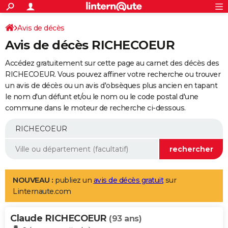
ACTUALITÉS
Connexion
S'inscrire
Avis de décès
Rechercher
Société
Education
Villes
Politique
Faits Divers
Monde
+
SPORT
Avis de décès RICHECOEUR
Football
Cyclisme
Forum
Coupe du monde 2026
Tennis
Rugby
CULTURE
Accédez gratuitement sur cette page au carnet des décès des
TNT
Cinéma
Musique
Programme TV
Streaming
Sorties cinéma
+
RICHECOEUR. Vous pouvez affiner votre recherche ou trouver
FINANCE
un avis de décès ou un avis d'obsèques plus ancien en tapant
Impôts
Immobilier
Banque
Crédit
Retraite
Epargne
Risques naturels par ville
Assurance
AUTO
le nom d'un défunt et/ou le nom ou le code postal d'une
commune dans le moteur de recherche ci-dessous.
Réserver un essai
Berlines
Forum auto
Essais
Citadines
SUV
+
HIGH-TECH
Meilleur smartphone
Ordinateurs
Guide high-tech
Mobiles
Internet
Jeux vidéo
+
BRICOLAGE
Aménagement intérieur
Cuisine
Jardinage
+
Forum
Extérieur
Salle de bains
Rangement
WEEK-END
Escapades
Expositions
Week-end nature
Guides de France
Patrimoine
Musées
+
LIFESTYLE
NOUVEAU :
publiez un
avis de décès gratuit
sur
Linternaute.com
Bien-être
Mode
+
Art de vivre
Loisirs
Modes de vie
SANTE
Claude RICHECOEUR
Guide de la santé
Médicaments
+
Alimentation
Maladies
Sommeil
(93 ans)
VOYAGE