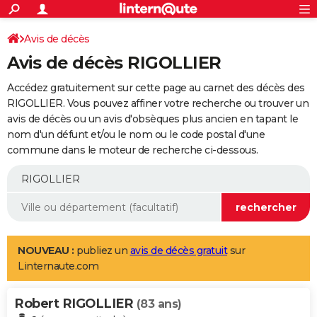
ACTUALITÉS
Connexion
S'inscrire
Avis de décès
Rechercher
Société
Education
Villes
Politique
Faits Divers
Monde
+
SPORT
Avis de décès RIGOLLIER
Football
Cyclisme
Forum
Coupe du monde 2026
Tennis
Rugby
CULTURE
Accédez gratuitement sur cette page au carnet des décès des
TNT
Cinéma
Musique
Programme TV
Streaming
Sorties cinéma
+
RIGOLLIER. Vous pouvez affiner votre recherche ou trouver un
FINANCE
avis de décès ou un avis d'obsèques plus ancien en tapant le
Impôts
Immobilier
Banque
Crédit
Retraite
Epargne
Risques naturels par ville
Assurance
AUTO
nom d'un défunt et/ou le nom ou le code postal d'une
commune dans le moteur de recherche ci-dessous.
Réserver un essai
Berlines
Forum auto
Essais
Citadines
SUV
+
HIGH-TECH
Meilleur smartphone
Ordinateurs
Guide high-tech
Mobiles
Internet
Jeux vidéo
+
BRICOLAGE
Aménagement intérieur
Cuisine
Jardinage
+
Forum
Extérieur
Salle de bains
Rangement
WEEK-END
Escapades
Expositions
Week-end nature
Guides de France
Patrimoine
Musées
+
LIFESTYLE
NOUVEAU :
publiez un
avis de décès gratuit
sur
Linternaute.com
Bien-être
Mode
+
Art de vivre
Loisirs
Modes de vie
SANTE
Robert RIGOLLIER
Guide de la santé
Médicaments
+
Alimentation
Maladies
Sommeil
(83 ans)
VOYAGE