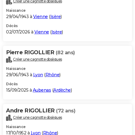
Créer une cagnotte obsèques
City break
Voyage de noces
Climat
Destinations
Voyage nature
Forum
+
PHOTO
Naissance
29/04/1943 à
Vienne
(
Isère
)
GUIDES D'ACHAT
Décès
02/07/2026 à
Vienne
(
Isère
)
BONS PLANS
CARTE DE VOEUX
Pierre RIGOLLIER
(82 ans)
Carte Bonne année
Carte Pâques
Carte de Noël
Carte Saint-Valentin
Carte d'anniversaire
DICTIONNAIRE
Créer une cagnotte obsèques
Biographies
Expressions
Dictionnaire
Citations
Proverbes
PROGRAMME TV
Naissance
29/06/1943 à
Lyon
(
Rhône
)
COPAINS D'AVANT
Décès
15/09/2025 à
Aubenas
(
Ardèche
)
Se connecter
Collèges
Universités
Service militaire
S'inscrire
Lycées
Primaires
Entreprises
Avis de recherche
AVIS DE DÉCÈS
FORUM
Andre RIGOLLIER
(72 ans)
Lifestyle
Sport
Television
Cinema
Bricolage
Culture
Auto
Voyage
Créer une cagnotte obsèques
Naissance
17/10/1952 à
Lyon
(
Rhône
)