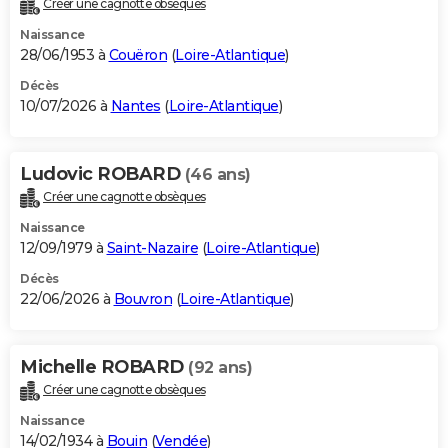
Créer une cagnotte obsèques
City break
Voyage de noces
Climat
Destinations
Voyage nature
Forum
+
PHOTO
Naissance
28/06/1953 à
Couëron
(
Loire-Atlantique
)
GUIDES D'ACHAT
Décès
10/07/2026 à
Nantes
(
Loire-Atlantique
)
BONS PLANS
CARTE DE VOEUX
Ludovic ROBARD
(46 ans)
Carte Bonne année
Carte Pâques
Carte de Noël
Carte Saint-Valentin
Carte d'anniversaire
DICTIONNAIRE
Créer une cagnotte obsèques
Biographies
Expressions
Dictionnaire
Citations
Proverbes
PROGRAMME TV
Naissance
12/09/1979 à
Saint-Nazaire
(
Loire-Atlantique
)
COPAINS D'AVANT
Décès
22/06/2026 à
Bouvron
(
Loire-Atlantique
)
Se connecter
Collèges
Universités
Service militaire
S'inscrire
Lycées
Primaires
Entreprises
Avis de recherche
AVIS DE DÉCÈS
FORUM
Michelle ROBARD
(92 ans)
Lifestyle
Sport
Television
Cinema
Bricolage
Culture
Auto
Voyage
Créer une cagnotte obsèques
Naissance
14/02/1934 à
Bouin
(
Vendée
)