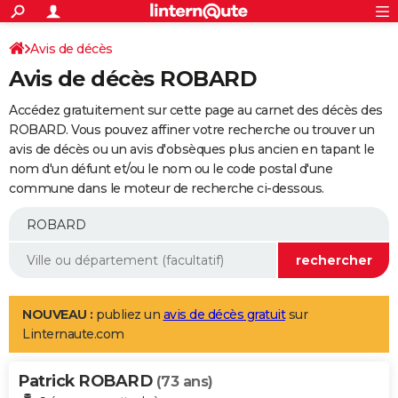
ACTUALITÉS
Connexion
S'inscrire
Avis de décès
Rechercher
Société
Education
Villes
Politique
Faits Divers
Monde
+
SPORT
Avis de décès ROBARD
Football
Cyclisme
Forum
Coupe du monde 2026
Tennis
Rugby
CULTURE
Accédez gratuitement sur cette page au carnet des décès des
TNT
Cinéma
Musique
Programme TV
Streaming
Sorties cinéma
+
ROBARD. Vous pouvez affiner votre recherche ou trouver un
FINANCE
avis de décès ou un avis d'obsèques plus ancien en tapant le
Impôts
Immobilier
Banque
Crédit
Retraite
Epargne
Risques naturels par ville
Assurance
AUTO
nom d'un défunt et/ou le nom ou le code postal d'une
commune dans le moteur de recherche ci-dessous.
Réserver un essai
Berlines
Forum auto
Essais
Citadines
SUV
+
HIGH-TECH
Meilleur smartphone
Ordinateurs
Guide high-tech
Mobiles
Internet
Jeux vidéo
+
BRICOLAGE
Aménagement intérieur
Cuisine
Jardinage
+
Forum
Extérieur
Salle de bains
Rangement
WEEK-END
Escapades
Expositions
Week-end nature
Guides de France
Patrimoine
Musées
+
LIFESTYLE
NOUVEAU :
publiez un
avis de décès gratuit
sur
Linternaute.com
Bien-être
Mode
+
Art de vivre
Loisirs
Modes de vie
SANTE
Patrick ROBARD
Guide de la santé
Médicaments
+
Alimentation
Maladies
Sommeil
(73 ans)
VOYAGE