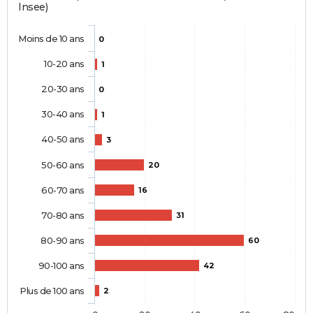
Insee)
Moins de 10 ans
0
10-20 ans
1
20-30 ans
0
30-40 ans
1
40-50 ans
3
50-60 ans
20
60-70 ans
16
70-80 ans
31
80-90 ans
60
90-100 ans
42
Plus de 100 ans
2