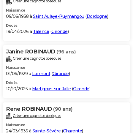
Créer une cagnotte obsèques
City break
Voyage de noces
Climat
Destinations
Voyage nature
Forum
+
PHOTO
Naissance
09/06/1938 à
Saint Aulaye-Puymangou
(
Dordogne
)
GUIDES D'ACHAT
Décès
19/04/2026 à
Talence
(
Gironde
)
BONS PLANS
CARTE DE VOEUX
Janine ROBINAUD
(96 ans)
Carte Bonne année
Carte Pâques
Carte de Noël
Carte Saint-Valentin
Carte d'anniversaire
DICTIONNAIRE
Créer une cagnotte obsèques
Biographies
Expressions
Dictionnaire
Citations
Proverbes
PROGRAMME TV
Naissance
01/06/1929 à
Lormont
(
Gironde
)
COPAINS D'AVANT
Décès
10/10/2025 à
Martignas-sur-Jalle
(
Gironde
)
Se connecter
Collèges
Universités
Service militaire
S'inscrire
Lycées
Primaires
Entreprises
Avis de recherche
AVIS DE DÉCÈS
FORUM
Rene ROBINAUD
(90 ans)
Lifestyle
Sport
Television
Cinema
Bricolage
Culture
Auto
Voyage
Créer une cagnotte obsèques
Naissance
24/03/1935 à
Sainte-Sévère
(
Charente
)