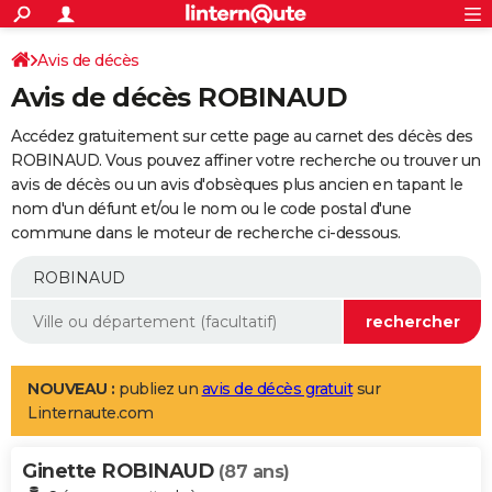
ACTUALITÉS
Connexion
S'inscrire
Avis de décès
Rechercher
Société
Education
Villes
Politique
Faits Divers
Monde
+
SPORT
Avis de décès ROBINAUD
Football
Cyclisme
Forum
Coupe du monde 2026
Tennis
Rugby
CULTURE
Accédez gratuitement sur cette page au carnet des décès des
TNT
Cinéma
Musique
Programme TV
Streaming
Sorties cinéma
+
ROBINAUD. Vous pouvez affiner votre recherche ou trouver un
FINANCE
avis de décès ou un avis d'obsèques plus ancien en tapant le
Impôts
Immobilier
Banque
Crédit
Retraite
Epargne
Risques naturels par ville
Assurance
AUTO
nom d'un défunt et/ou le nom ou le code postal d'une
commune dans le moteur de recherche ci-dessous.
Réserver un essai
Berlines
Forum auto
Essais
Citadines
SUV
+
HIGH-TECH
Meilleur smartphone
Ordinateurs
Guide high-tech
Mobiles
Internet
Jeux vidéo
+
BRICOLAGE
Aménagement intérieur
Cuisine
Jardinage
+
Forum
Extérieur
Salle de bains
Rangement
WEEK-END
Escapades
Expositions
Week-end nature
Guides de France
Patrimoine
Musées
+
LIFESTYLE
NOUVEAU :
publiez un
avis de décès gratuit
sur
Linternaute.com
Bien-être
Mode
+
Art de vivre
Loisirs
Modes de vie
SANTE
Ginette ROBINAUD
Guide de la santé
Médicaments
+
Alimentation
Maladies
Sommeil
(87 ans)
VOYAGE