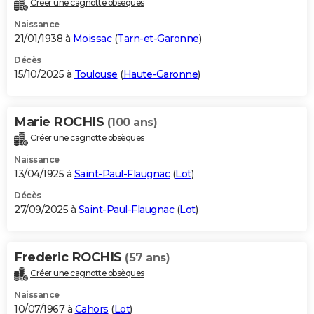
Créer une cagnotte obsèques
City break
Voyage de noces
Climat
Destinations
Voyage nature
Forum
+
PHOTO
Naissance
21/01/1938 à
Moissac
(
Tarn-et-Garonne
)
GUIDES D'ACHAT
Décès
15/10/2025 à
Toulouse
(
Haute-Garonne
)
BONS PLANS
CARTE DE VOEUX
Marie ROCHIS
(100 ans)
Carte Bonne année
Carte Pâques
Carte de Noël
Carte Saint-Valentin
Carte d'anniversaire
DICTIONNAIRE
Créer une cagnotte obsèques
Biographies
Expressions
Dictionnaire
Citations
Proverbes
PROGRAMME TV
Naissance
13/04/1925 à
Saint-Paul-Flaugnac
(
Lot
)
COPAINS D'AVANT
Décès
27/09/2025 à
Saint-Paul-Flaugnac
(
Lot
)
Se connecter
Collèges
Universités
Service militaire
S'inscrire
Lycées
Primaires
Entreprises
Avis de recherche
AVIS DE DÉCÈS
FORUM
Frederic ROCHIS
(57 ans)
Lifestyle
Sport
Television
Cinema
Bricolage
Culture
Auto
Voyage
Créer une cagnotte obsèques
Naissance
10/07/1967 à
Cahors
(
Lot
)