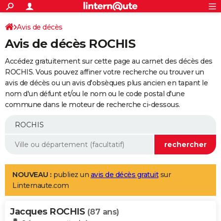
ACTUALITÉS
Connexion
S'inscrire
Avis de décès
Rechercher
Société
Education
Villes
Politique
Faits Divers
Monde
+
SPORT
Avis de décès ROCHIS
Football
Cyclisme
Forum
Coupe du monde 2026
Tennis
Rugby
CULTURE
Accédez gratuitement sur cette page au carnet des décès des
TNT
Cinéma
Musique
Programme TV
Streaming
Sorties cinéma
+
ROCHIS. Vous pouvez affiner votre recherche ou trouver un
FINANCE
avis de décès ou un avis d'obsèques plus ancien en tapant le
Impôts
Immobilier
Banque
Crédit
Retraite
Epargne
Risques naturels par ville
Assurance
AUTO
nom d'un défunt et/ou le nom ou le code postal d'une
commune dans le moteur de recherche ci-dessous.
Réserver un essai
Berlines
Forum auto
Essais
Citadines
SUV
+
HIGH-TECH
Meilleur smartphone
Ordinateurs
Guide high-tech
Mobiles
Internet
Jeux vidéo
+
BRICOLAGE
Aménagement intérieur
Cuisine
Jardinage
+
Forum
Extérieur
Salle de bains
Rangement
WEEK-END
Escapades
Expositions
Week-end nature
Guides de France
Patrimoine
Musées
+
LIFESTYLE
NOUVEAU :
publiez un
avis de décès gratuit
sur
Linternaute.com
Bien-être
Mode
+
Art de vivre
Loisirs
Modes de vie
SANTE
Jacques ROCHIS
Guide de la santé
Médicaments
+
Alimentation
Maladies
Sommeil
(87 ans)
VOYAGE