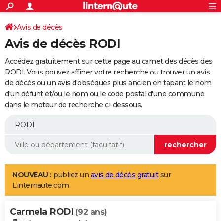
ACTUALITÉS
Connexion
S'inscrire
Avis de décès
Rechercher
Société
Education
Villes
Politique
Faits Divers
Monde
+
SPORT
Avis de décès RODI
Football
Cyclisme
Forum
Coupe du monde 2026
Tennis
Rugby
CULTURE
Accédez gratuitement sur cette page au carnet des décès des
TNT
Cinéma
Musique
Programme TV
Streaming
Sorties cinéma
+
RODI. Vous pouvez affiner votre recherche ou trouver un avis
FINANCE
de décès ou un avis d'obsèques plus ancien en tapant le nom
Impôts
Immobilier
Banque
Crédit
Retraite
Epargne
Risques naturels par ville
Assurance
AUTO
d'un défunt et/ou le nom ou le code postal d'une commune
dans le moteur de recherche ci-dessous.
Réserver un essai
Berlines
Forum auto
Essais
Citadines
SUV
+
HIGH-TECH
Meilleur smartphone
Ordinateurs
Guide high-tech
Mobiles
Internet
Jeux vidéo
+
BRICOLAGE
Aménagement intérieur
Cuisine
Jardinage
+
Forum
Extérieur
Salle de bains
Rangement
WEEK-END
Escapades
Expositions
Week-end nature
Guides de France
Patrimoine
Musées
+
LIFESTYLE
NOUVEAU :
publiez un
avis de décès gratuit
sur
Linternaute.com
Bien-être
Mode
+
Art de vivre
Loisirs
Modes de vie
SANTE
Carmela RODI
Guide de la santé
Médicaments
+
Alimentation
Maladies
Sommeil
(92 ans)
VOYAGE