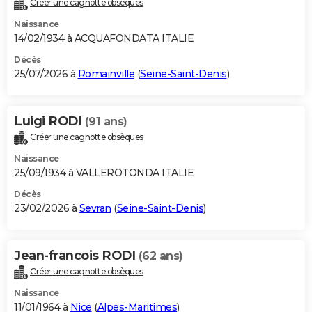
Créer une cagnotte obsèques
City break
Voyage de noces
Climat
Destinations
Voyage nature
Forum
+
PHOTO
Naissance
14/02/1934 à ACQUAFONDATA ITALIE
GUIDES D'ACHAT
Décès
25/07/2026 à
Romainville
(
Seine-Saint-Denis
)
BONS PLANS
CARTE DE VOEUX
Luigi RODI
(91 ans)
Carte Bonne année
Carte Pâques
Carte de Noël
Carte Saint-Valentin
Carte d'anniversaire
DICTIONNAIRE
Créer une cagnotte obsèques
Biographies
Expressions
Dictionnaire
Citations
Proverbes
PROGRAMME TV
Naissance
25/09/1934 à VALLEROTONDA ITALIE
COPAINS D'AVANT
Décès
23/02/2026 à
Sevran
(
Seine-Saint-Denis
)
Se connecter
Collèges
Universités
Service militaire
S'inscrire
Lycées
Primaires
Entreprises
Avis de recherche
AVIS DE DÉCÈS
FORUM
Jean-francois RODI
(62 ans)
Lifestyle
Sport
Television
Cinema
Bricolage
Culture
Auto
Voyage
Créer une cagnotte obsèques
Naissance
11/01/1964 à
Nice
(
Alpes-Maritimes
)