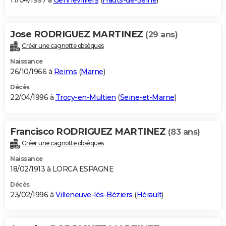
17/04/1997 à
Gennevilliers
(
Hauts-de-Seine
)
Jose RODRIGUEZ MARTINEZ
(29 ans)
Créer une cagnotte obsèques
Naissance
26/10/1966 à
Reims
(
Marne
)
Décès
22/04/1996 à
Trocy-en-Multien
(
Seine-et-Marne
)
Francisco RODRIGUEZ MARTINEZ
(83 ans)
Créer une cagnotte obsèques
Naissance
18/02/1913 à LORCA ESPAGNE
Décès
23/02/1996 à
Villeneuve-lès-Béziers
(
Hérault
)