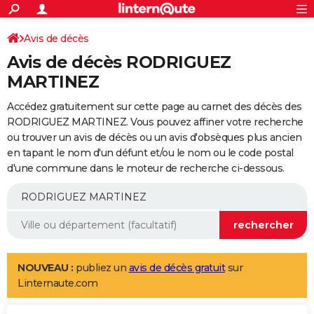
ACTUALITÉS
Connexion
S'inscrire
Avis de décès
Rechercher
Société
Education
Villes
Politique
Faits Divers
Monde
+
SPORT
Avis de décès RODRIGUEZ
Football
Cyclisme
Forum
Coupe du monde 2026
Tennis
Rugby
CULTURE
MARTINEZ
TNT
Cinéma
Musique
Programme TV
Streaming
Sorties cinéma
+
FINANCE
Accédez gratuitement sur cette page au carnet des décès des
RODRIGUEZ MARTINEZ. Vous pouvez affiner votre recherche
Impôts
Immobilier
Banque
Crédit
Retraite
Epargne
Risques naturels par ville
Assurance
AUTO
ou trouver un avis de décès ou un avis d'obsèques plus ancien
en tapant le nom d'un défunt et/ou le nom ou le code postal
Réserver un essai
Berlines
Forum auto
Essais
Citadines
SUV
+
HIGH-TECH
d'une commune dans le moteur de recherche ci-dessous.
Meilleur smartphone
Ordinateurs
Guide high-tech
Mobiles
Internet
Jeux vidéo
+
BRICOLAGE
Aménagement intérieur
Cuisine
Jardinage
+
Forum
Extérieur
Salle de bains
Rangement
WEEK-END
Escapades
Expositions
Week-end nature
Guides de France
Patrimoine
Musées
+
LIFESTYLE
NOUVEAU :
publiez un
avis de décès gratuit
sur
Bien-être
Mode
+
Art de vivre
Loisirs
Modes de vie
SANTE
Linternaute.com
Guide de la santé
Médicaments
+
Alimentation
Maladies
Sommeil
VOYAGE