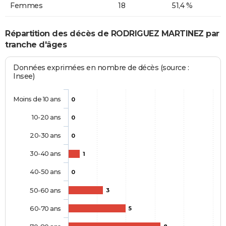
Femmes
18
51,4 %
Répartition des décès de RODRIGUEZ MARTINEZ par
tranche d'âges
Données exprimées en nombre de décès (source :
Insee)
Moins de 10 ans
0
10-20 ans
0
20-30 ans
0
30-40 ans
1
40-50 ans
0
50-60 ans
3
60-70 ans
5