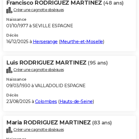
Francisco RODRIGUEZ MARTINEZ
(48 ans)
City break
Voyage de noces
Climat
Destinations
Voyage nature
Forum
+
PHOTO
Créer une cagnotte obsèques
Naissance
GUIDES D'ACHAT
01/10/1977 à SEVILLE ESPAGNE
BONS PLANS
Décès
16/12/2025 à
Herserange
(
Meurthe-et-Moselle
)
CARTE DE VOEUX
Carte Bonne année
Carte Pâques
Carte de Noël
Carte Saint-Valentin
Carte d'anniversaire
DICTIONNAIRE
Luis RODRIGUEZ MARTINEZ
(95 ans)
Biographies
Expressions
Dictionnaire
Citations
Proverbes
Créer une cagnotte obsèques
PROGRAMME TV
Naissance
COPAINS D'AVANT
09/03/1930 à VALLADOLID ESPAGNE
Se connecter
Collèges
Universités
Service militaire
S'inscrire
Lycées
Primaires
Entreprises
Avis de recherche
Décès
AVIS DE DÉCÈS
23/08/2025 à
Colombes
(
Hauts-de-Seine
)
FORUM
Lifestyle
Sport
Television
Cinema
Bricolage
Culture
Auto
Voyage
Maria RODRIGUEZ MARTINEZ
(83 ans)
Créer une cagnotte obsèques