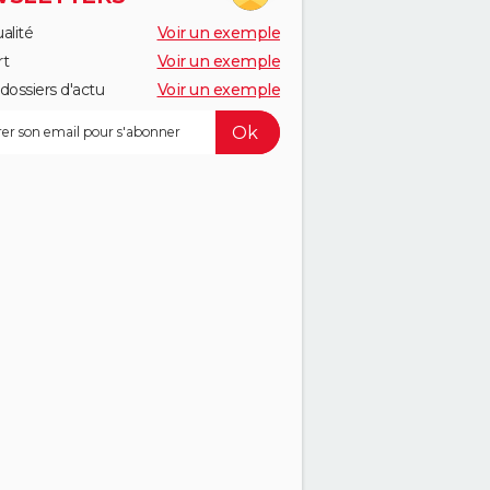
alité
Voir un exemple
rt
Voir un exemple
dossiers d'actu
Voir un exemple