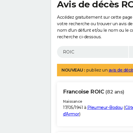
Avis de décès R
Accédez gratuitement sur cette page 
votre recherche ou trouver un avis de
nom d'un défunt et/ou le nom ou le 
recherche ci-dessous.
NOUVEAU :
publiez un
avis de décè
Francoise ROIC
(82 ans)
Naissance
17/05/1941 à
Pleumeur-Bodou
(
Côt
d'Armor
)