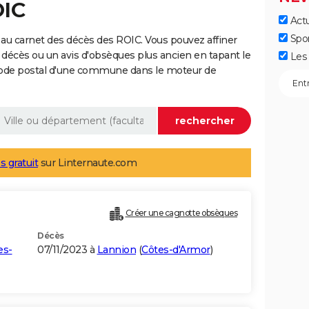
OIC
Actu
Spo
au carnet des décès des ROIC. Vous pouvez affiner
 décès ou un avis d'obsèques plus ancien en tapant le
Les 
code postal d'une commune dans le moteur de
s gratuit
sur Linternaute.com
Créer une cagnotte obsèques
Décès
es-
07/11/2023 à
Lannion
(
Côtes-d'Armor
)