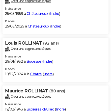
Créer une cagnotte obsèques
City break
Voyage de noces
Climat
Destinations
Voyage nature
Forum
+
PHOTO
Naissance
25/03/1959 à
Châteauroux
(
Indre
)
GUIDES D'ACHAT
Décès
25/06/2025 à
Châteauroux
(
Indre
)
BONS PLANS
CARTE DE VOEUX
Louis ROLLINAT
(92 ans)
Carte Bonne année
Carte Pâques
Carte de Noël
Carte Saint-Valentin
Carte d'anniversaire
DICTIONNAIRE
Créer une cagnotte obsèques
Biographies
Expressions
Dictionnaire
Citations
Proverbes
PROGRAMME TV
Naissance
29/01/1932 à
Bouesse
(
Indre
)
COPAINS D'AVANT
Décès
10/12/2024 à la
Châtre
(
Indre
)
Se connecter
Collèges
Universités
Service militaire
S'inscrire
Lycées
Primaires
Entreprises
Avis de recherche
AVIS DE DÉCÈS
FORUM
Maurice ROLLINAT
(80 ans)
Lifestyle
Sport
Television
Cinema
Bricolage
Culture
Auto
Voyage
Créer une cagnotte obsèques
Naissance
19/02/1943 à
Buxières-d'Aillac
(
Indre
)