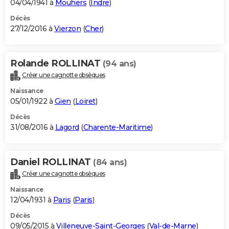
04/04/1941 à
Mouhers
(
Indre
)
Décès
27/12/2016 à
Vierzon
(
Cher
)
Rolande ROLLINAT
(94 ans)
Créer une cagnotte obsèques
Naissance
05/01/1922 à
Gien
(
Loiret
)
Décès
31/08/2016 à
Lagord
(
Charente-Maritime
)
Daniel ROLLINAT
(84 ans)
Créer une cagnotte obsèques
Naissance
12/04/1931 à
Paris
(
Paris
)
Décès
09/05/2015 à
Villeneuve-Saint-Georges
(
Val-de-Marne
)