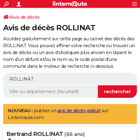
ACTUALITÉS
Connexion
S'inscrire
Avis de décès
Rechercher
Société
Education
Villes
Politique
Faits Divers
Monde
+
SPORT
Avis de décès ROLLINAT
Football
Cyclisme
Forum
Coupe du monde 2026
Tennis
Rugby
CULTURE
Accédez gratuitement sur cette page au carnet des décès des
TNT
Cinéma
Musique
Programme TV
Streaming
Sorties cinéma
+
ROLLINAT. Vous pouvez affiner votre recherche ou trouver un
FINANCE
avis de décès ou un avis d'obsèques plus ancien en tapant le
Impôts
Immobilier
Banque
Crédit
Retraite
Epargne
Risques naturels par ville
Assurance
AUTO
nom d'un défunt et/ou le nom ou le code postal d'une
commune dans le moteur de recherche ci-dessous.
Réserver un essai
Berlines
Forum auto
Essais
Citadines
SUV
+
HIGH-TECH
Meilleur smartphone
Ordinateurs
Guide high-tech
Mobiles
Internet
Jeux vidéo
+
BRICOLAGE
Aménagement intérieur
Cuisine
Jardinage
+
Forum
Extérieur
Salle de bains
Rangement
WEEK-END
Escapades
Expositions
Week-end nature
Guides de France
Patrimoine
Musées
+
LIFESTYLE
NOUVEAU :
publiez un
avis de décès gratuit
sur
Linternaute.com
Bien-être
Mode
+
Art de vivre
Loisirs
Modes de vie
SANTE
Bertrand ROLLINAT
Guide de la santé
Médicaments
+
Alimentation
Maladies
Sommeil
(66 ans)
VOYAGE