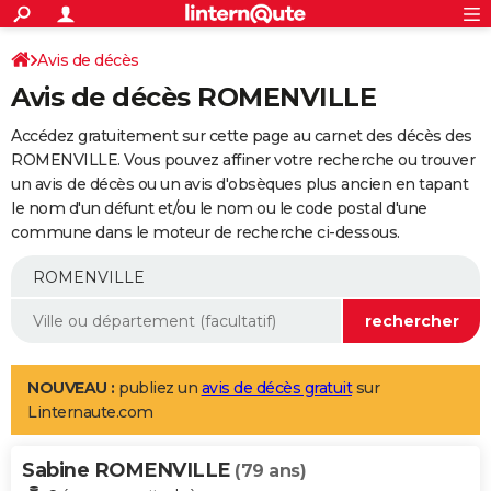
ACTUALITÉS
Connexion
S'inscrire
Avis de décès
Rechercher
Société
Education
Villes
Politique
Faits Divers
Monde
+
SPORT
Avis de décès ROMENVILLE
Football
Cyclisme
Forum
Coupe du monde 2026
Tennis
Rugby
CULTURE
Accédez gratuitement sur cette page au carnet des décès des
TNT
Cinéma
Musique
Programme TV
Streaming
Sorties cinéma
+
ROMENVILLE. Vous pouvez affiner votre recherche ou trouver
FINANCE
un avis de décès ou un avis d'obsèques plus ancien en tapant
Impôts
Immobilier
Banque
Crédit
Retraite
Epargne
Risques naturels par ville
Assurance
AUTO
le nom d'un défunt et/ou le nom ou le code postal d'une
commune dans le moteur de recherche ci-dessous.
Réserver un essai
Berlines
Forum auto
Essais
Citadines
SUV
+
HIGH-TECH
Meilleur smartphone
Ordinateurs
Guide high-tech
Mobiles
Internet
Jeux vidéo
+
BRICOLAGE
Aménagement intérieur
Cuisine
Jardinage
+
Forum
Extérieur
Salle de bains
Rangement
WEEK-END
Escapades
Expositions
Week-end nature
Guides de France
Patrimoine
Musées
+
LIFESTYLE
NOUVEAU :
publiez un
avis de décès gratuit
sur
Linternaute.com
Bien-être
Mode
+
Art de vivre
Loisirs
Modes de vie
SANTE
Sabine ROMENVILLE
Guide de la santé
Médicaments
+
Alimentation
Maladies
Sommeil
(79 ans)
VOYAGE