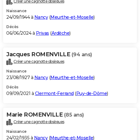
Créer une cagnotte obsèques
City break
Voyage de noces
Climat
Destinations
Voyage nature
Forum
+
PHOTO
Naissance
24/09/1944 à
Nancy
(
Meurthe-et-Moselle
)
GUIDES D'ACHAT
Décès
06/06/2024 à
Privas
(
Ardèche
)
BONS PLANS
CARTE DE VOEUX
Jacques ROMENVILLE
(94 ans)
Carte Bonne année
Carte Pâques
Carte de Noël
Carte Saint-Valentin
Carte d'anniversaire
DICTIONNAIRE
Créer une cagnotte obsèques
Biographies
Expressions
Dictionnaire
Citations
Proverbes
PROGRAMME TV
Naissance
23/08/1927 à
Nancy
(
Meurthe-et-Moselle
)
COPAINS D'AVANT
Décès
09/09/2021 à
Clermont-Ferrand
(
Puy-de-Dôme
)
Se connecter
Collèges
Universités
Service militaire
S'inscrire
Lycées
Primaires
Entreprises
Avis de recherche
AVIS DE DÉCÈS
FORUM
Marie ROMENVILLE
(85 ans)
Lifestyle
Sport
Television
Cinema
Bricolage
Culture
Auto
Voyage
Créer une cagnotte obsèques
Naissance
24/02/1935 à
Nancy
(
Meurthe-et-Moselle
)