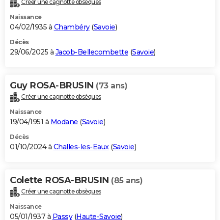
Créer une cagnotte obsèques
City break
Voyage de noces
Climat
Destinations
Voyage nature
Forum
+
PHOTO
Naissance
04/02/1935 à
Chambéry
(
Savoie
)
GUIDES D'ACHAT
Décès
29/06/2025 à
Jacob-Bellecombette
(
Savoie
)
BONS PLANS
CARTE DE VOEUX
Guy ROSA-BRUSIN
(73 ans)
Carte Bonne année
Carte Pâques
Carte de Noël
Carte Saint-Valentin
Carte d'anniversaire
DICTIONNAIRE
Créer une cagnotte obsèques
Biographies
Expressions
Dictionnaire
Citations
Proverbes
PROGRAMME TV
Naissance
19/04/1951 à
Modane
(
Savoie
)
COPAINS D'AVANT
Décès
01/10/2024 à
Challes-les-Eaux
(
Savoie
)
Se connecter
Collèges
Universités
Service militaire
S'inscrire
Lycées
Primaires
Entreprises
Avis de recherche
AVIS DE DÉCÈS
FORUM
Colette ROSA-BRUSIN
(85 ans)
Lifestyle
Sport
Television
Cinema
Bricolage
Culture
Auto
Voyage
Créer une cagnotte obsèques
Naissance
05/01/1937 à
Passy
(
Haute-Savoie
)