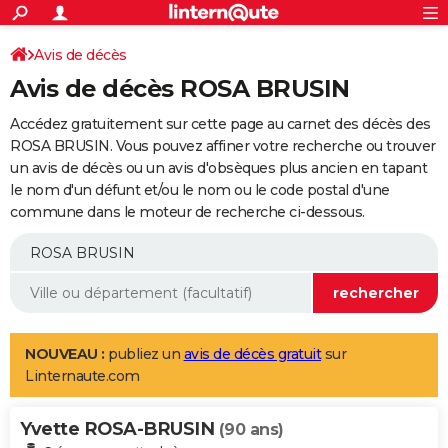
ACTUALITÉS
Connexion
S'inscrire
Avis de décès
Rechercher
Société
Education
Villes
Politique
Faits Divers
Monde
+
SPORT
Avis de décès ROSA BRUSIN
Football
Cyclisme
Forum
Coupe du monde 2026
Tennis
Rugby
CULTURE
Accédez gratuitement sur cette page au carnet des décès des
TNT
Cinéma
Musique
Programme TV
Streaming
Sorties cinéma
+
ROSA BRUSIN. Vous pouvez affiner votre recherche ou trouver
FINANCE
un avis de décès ou un avis d'obsèques plus ancien en tapant
Impôts
Immobilier
Banque
Crédit
Retraite
Epargne
Risques naturels par ville
Assurance
AUTO
le nom d'un défunt et/ou le nom ou le code postal d'une
commune dans le moteur de recherche ci-dessous.
Réserver un essai
Berlines
Forum auto
Essais
Citadines
SUV
+
HIGH-TECH
Meilleur smartphone
Ordinateurs
Guide high-tech
Mobiles
Internet
Jeux vidéo
+
BRICOLAGE
Aménagement intérieur
Cuisine
Jardinage
+
Forum
Extérieur
Salle de bains
Rangement
WEEK-END
Escapades
Expositions
Week-end nature
Guides de France
Patrimoine
Musées
+
LIFESTYLE
NOUVEAU :
publiez un
avis de décès gratuit
sur
Linternaute.com
Bien-être
Mode
+
Art de vivre
Loisirs
Modes de vie
SANTE
Yvette ROSA-BRUSIN
Guide de la santé
Médicaments
+
Alimentation
Maladies
Sommeil
(90 ans)
VOYAGE