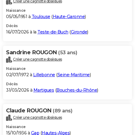
Créer une cagnotte obsèques
City break
Voyage de noces
Climat
Destinations
Voyage nature
Forum
+
PHOTO
Naissance
05/05/1951 à
Toulouse
(
Haute-Garonne
)
GUIDES D'ACHAT
Décès
16/07/2026 à la
Teste-de-Buch
(
Gironde
)
BONS PLANS
CARTE DE VOEUX
Sandrine ROUGON
(53 ans)
Carte Bonne année
Carte Pâques
Carte de Noël
Carte Saint-Valentin
Carte d'anniversaire
DICTIONNAIRE
Créer une cagnotte obsèques
Biographies
Expressions
Dictionnaire
Citations
Proverbes
PROGRAMME TV
Naissance
02/07/1972 à
Lillebonne
(
Seine-Maritime
)
COPAINS D'AVANT
Décès
31/03/2026 à
Martigues
(
Bouches-du-Rhône
)
Se connecter
Collèges
Universités
Service militaire
S'inscrire
Lycées
Primaires
Entreprises
Avis de recherche
AVIS DE DÉCÈS
FORUM
Claude ROUGON
(89 ans)
Lifestyle
Sport
Television
Cinema
Bricolage
Culture
Auto
Voyage
Créer une cagnotte obsèques
Naissance
15/10/1936 à
Gap
(
Hautes-Alpes
)