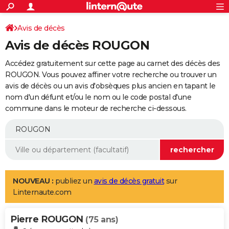
ACTUALITÉS
Connexion
S'inscrire
Avis de décès
Rechercher
Société
Education
Villes
Politique
Faits Divers
Monde
+
SPORT
Avis de décès ROUGON
Football
Cyclisme
Forum
Coupe du monde 2026
Tennis
Rugby
CULTURE
Accédez gratuitement sur cette page au carnet des décès des
TNT
Cinéma
Musique
Programme TV
Streaming
Sorties cinéma
+
ROUGON. Vous pouvez affiner votre recherche ou trouver un
FINANCE
avis de décès ou un avis d'obsèques plus ancien en tapant le
Impôts
Immobilier
Banque
Crédit
Retraite
Epargne
Risques naturels par ville
Assurance
AUTO
nom d'un défunt et/ou le nom ou le code postal d'une
commune dans le moteur de recherche ci-dessous.
Réserver un essai
Berlines
Forum auto
Essais
Citadines
SUV
+
HIGH-TECH
Meilleur smartphone
Ordinateurs
Guide high-tech
Mobiles
Internet
Jeux vidéo
+
BRICOLAGE
Aménagement intérieur
Cuisine
Jardinage
+
Forum
Extérieur
Salle de bains
Rangement
WEEK-END
Escapades
Expositions
Week-end nature
Guides de France
Patrimoine
Musées
+
LIFESTYLE
NOUVEAU :
publiez un
avis de décès gratuit
sur
Linternaute.com
Bien-être
Mode
+
Art de vivre
Loisirs
Modes de vie
SANTE
Pierre ROUGON
Guide de la santé
Médicaments
+
Alimentation
Maladies
Sommeil
(75 ans)
VOYAGE