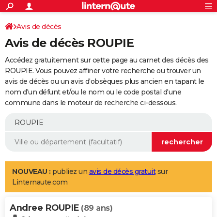
ACTUALITÉS
Connexion
S'inscrire
Avis de décès
Rechercher
Société
Education
Villes
Politique
Faits Divers
Monde
+
SPORT
Avis de décès ROUPIE
Football
Cyclisme
Forum
Coupe du monde 2026
Tennis
Rugby
CULTURE
Accédez gratuitement sur cette page au carnet des décès des
TNT
Cinéma
Musique
Programme TV
Streaming
Sorties cinéma
+
ROUPIE. Vous pouvez affiner votre recherche ou trouver un
FINANCE
avis de décès ou un avis d'obsèques plus ancien en tapant le
Impôts
Immobilier
Banque
Crédit
Retraite
Epargne
Risques naturels par ville
Assurance
AUTO
nom d'un défunt et/ou le nom ou le code postal d'une
commune dans le moteur de recherche ci-dessous.
Réserver un essai
Berlines
Forum auto
Essais
Citadines
SUV
+
HIGH-TECH
Meilleur smartphone
Ordinateurs
Guide high-tech
Mobiles
Internet
Jeux vidéo
+
BRICOLAGE
Aménagement intérieur
Cuisine
Jardinage
+
Forum
Extérieur
Salle de bains
Rangement
WEEK-END
Escapades
Expositions
Week-end nature
Guides de France
Patrimoine
Musées
+
LIFESTYLE
NOUVEAU :
publiez un
avis de décès gratuit
sur
Linternaute.com
Bien-être
Mode
+
Art de vivre
Loisirs
Modes de vie
SANTE
Andree ROUPIE
Guide de la santé
Médicaments
+
Alimentation
Maladies
Sommeil
(89 ans)
VOYAGE