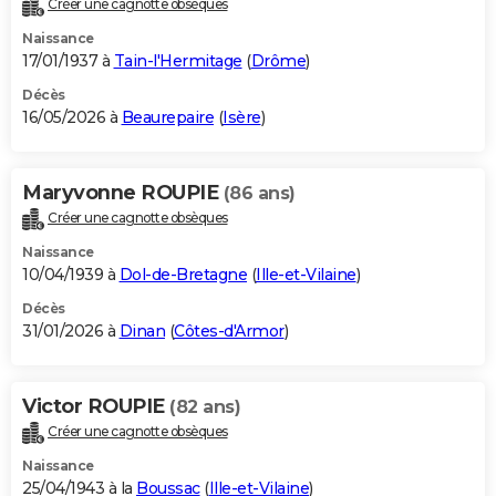
Créer une cagnotte obsèques
City break
Voyage de noces
Climat
Destinations
Voyage nature
Forum
+
PHOTO
Naissance
17/01/1937 à
Tain-l'Hermitage
(
Drôme
)
GUIDES D'ACHAT
Décès
16/05/2026 à
Beaurepaire
(
Isère
)
BONS PLANS
CARTE DE VOEUX
Maryvonne ROUPIE
(86 ans)
Carte Bonne année
Carte Pâques
Carte de Noël
Carte Saint-Valentin
Carte d'anniversaire
DICTIONNAIRE
Créer une cagnotte obsèques
Biographies
Expressions
Dictionnaire
Citations
Proverbes
PROGRAMME TV
Naissance
10/04/1939 à
Dol-de-Bretagne
(
Ille-et-Vilaine
)
COPAINS D'AVANT
Décès
31/01/2026 à
Dinan
(
Côtes-d'Armor
)
Se connecter
Collèges
Universités
Service militaire
S'inscrire
Lycées
Primaires
Entreprises
Avis de recherche
AVIS DE DÉCÈS
FORUM
Victor ROUPIE
(82 ans)
Lifestyle
Sport
Television
Cinema
Bricolage
Culture
Auto
Voyage
Créer une cagnotte obsèques
Naissance
25/04/1943 à la
Boussac
(
Ille-et-Vilaine
)