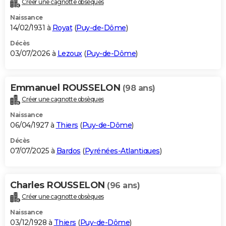
Créer une cagnotte obsèques
City break
Voyage de noces
Climat
Destinations
Voyage nature
Forum
+
PHOTO
Naissance
14/02/1931 à
Royat
(
Puy-de-Dôme
)
GUIDES D'ACHAT
Décès
03/07/2026 à
Lezoux
(
Puy-de-Dôme
)
BONS PLANS
CARTE DE VOEUX
Emmanuel ROUSSELON
(98 ans)
Carte Bonne année
Carte Pâques
Carte de Noël
Carte Saint-Valentin
Carte d'anniversaire
DICTIONNAIRE
Créer une cagnotte obsèques
Biographies
Expressions
Dictionnaire
Citations
Proverbes
PROGRAMME TV
Naissance
06/04/1927 à
Thiers
(
Puy-de-Dôme
)
COPAINS D'AVANT
Décès
07/07/2025 à
Bardos
(
Pyrénées-Atlantiques
)
Se connecter
Collèges
Universités
Service militaire
S'inscrire
Lycées
Primaires
Entreprises
Avis de recherche
AVIS DE DÉCÈS
FORUM
Charles ROUSSELON
(96 ans)
Lifestyle
Sport
Television
Cinema
Bricolage
Culture
Auto
Voyage
Créer une cagnotte obsèques
Naissance
03/12/1928 à
Thiers
(
Puy-de-Dôme
)