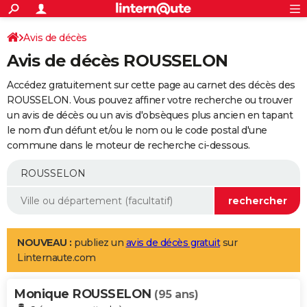
ACTUALITÉS
Connexion
S'inscrire
Avis de décès
Rechercher
Société
Education
Villes
Politique
Faits Divers
Monde
+
SPORT
Avis de décès ROUSSELON
Football
Cyclisme
Forum
Coupe du monde 2026
Tennis
Rugby
CULTURE
Accédez gratuitement sur cette page au carnet des décès des
TNT
Cinéma
Musique
Programme TV
Streaming
Sorties cinéma
+
ROUSSELON. Vous pouvez affiner votre recherche ou trouver
FINANCE
un avis de décès ou un avis d'obsèques plus ancien en tapant
Impôts
Immobilier
Banque
Crédit
Retraite
Epargne
Risques naturels par ville
Assurance
AUTO
le nom d'un défunt et/ou le nom ou le code postal d'une
commune dans le moteur de recherche ci-dessous.
Réserver un essai
Berlines
Forum auto
Essais
Citadines
SUV
+
HIGH-TECH
Meilleur smartphone
Ordinateurs
Guide high-tech
Mobiles
Internet
Jeux vidéo
+
BRICOLAGE
Aménagement intérieur
Cuisine
Jardinage
+
Forum
Extérieur
Salle de bains
Rangement
WEEK-END
Escapades
Expositions
Week-end nature
Guides de France
Patrimoine
Musées
+
LIFESTYLE
NOUVEAU :
publiez un
avis de décès gratuit
sur
Linternaute.com
Bien-être
Mode
+
Art de vivre
Loisirs
Modes de vie
SANTE
Monique ROUSSELON
Guide de la santé
Médicaments
+
Alimentation
Maladies
Sommeil
(95 ans)
VOYAGE