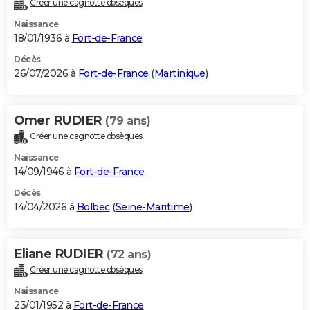
Créer une cagnotte obsèques
City break
Voyage de noces
Climat
Destinations
Voyage nature
Forum
+
PHOTO
Naissance
18/01/1936 à
Fort-de-France
GUIDES D'ACHAT
Décès
26/07/2026 à
Fort-de-France
(
Martinique
)
BONS PLANS
CARTE DE VOEUX
Omer RUDIER
(79 ans)
Carte Bonne année
Carte Pâques
Carte de Noël
Carte Saint-Valentin
Carte d'anniversaire
DICTIONNAIRE
Créer une cagnotte obsèques
Biographies
Expressions
Dictionnaire
Citations
Proverbes
PROGRAMME TV
Naissance
14/09/1946 à
Fort-de-France
COPAINS D'AVANT
Décès
14/04/2026 à
Bolbec
(
Seine-Maritime
)
Se connecter
Collèges
Universités
Service militaire
S'inscrire
Lycées
Primaires
Entreprises
Avis de recherche
AVIS DE DÉCÈS
FORUM
Eliane RUDIER
(72 ans)
Lifestyle
Sport
Television
Cinema
Bricolage
Culture
Auto
Voyage
Créer une cagnotte obsèques
Naissance
23/01/1952 à
Fort-de-France