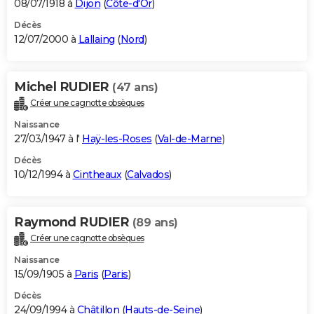
08/07/1918 à
Dijon
(
Côte-d'Or
)
Décès
12/07/2000 à
Lallaing
(
Nord
)
Michel RUDIER
(47 ans)
Créer une cagnotte obsèques
Naissance
27/03/1947 à l'
Haÿ-les-Roses
(
Val-de-Marne
)
Décès
10/12/1994 à
Cintheaux
(
Calvados
)
Raymond RUDIER
(89 ans)
Créer une cagnotte obsèques
Naissance
15/09/1905 à
Paris
(
Paris
)
Décès
24/09/1994 à
Châtillon
(
Hauts-de-Seine
)