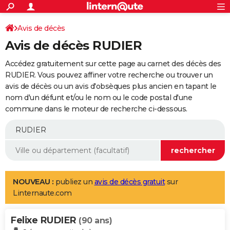
ACTUALITÉS
Connexion
S'inscrire
Avis de décès
Rechercher
Société
Education
Villes
Politique
Faits Divers
Monde
+
SPORT
Avis de décès RUDIER
Football
Cyclisme
Forum
Coupe du monde 2026
Tennis
Rugby
CULTURE
Accédez gratuitement sur cette page au carnet des décès des
TNT
Cinéma
Musique
Programme TV
Streaming
Sorties cinéma
+
RUDIER. Vous pouvez affiner votre recherche ou trouver un
FINANCE
avis de décès ou un avis d'obsèques plus ancien en tapant le
Impôts
Immobilier
Banque
Crédit
Retraite
Epargne
Risques naturels par ville
Assurance
AUTO
nom d'un défunt et/ou le nom ou le code postal d'une
commune dans le moteur de recherche ci-dessous.
Réserver un essai
Berlines
Forum auto
Essais
Citadines
SUV
+
HIGH-TECH
Meilleur smartphone
Ordinateurs
Guide high-tech
Mobiles
Internet
Jeux vidéo
+
BRICOLAGE
Aménagement intérieur
Cuisine
Jardinage
+
Forum
Extérieur
Salle de bains
Rangement
WEEK-END
Escapades
Expositions
Week-end nature
Guides de France
Patrimoine
Musées
+
LIFESTYLE
NOUVEAU :
publiez un
avis de décès gratuit
sur
Linternaute.com
Bien-être
Mode
+
Art de vivre
Loisirs
Modes de vie
SANTE
Felixe RUDIER
Guide de la santé
Médicaments
+
Alimentation
Maladies
Sommeil
(90 ans)
VOYAGE