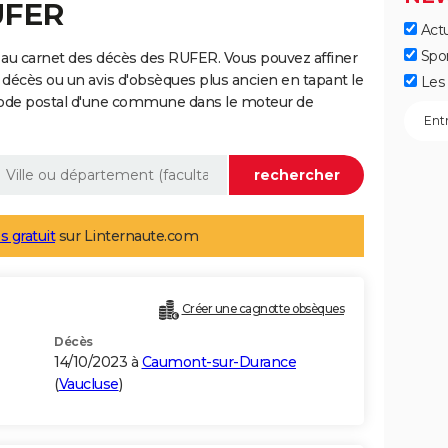
UFER
Actu
Spo
 au carnet des décès des RUFER. Vous pouvez affiner
 décès ou un avis d'obsèques plus ancien en tapant le
Les 
code postal d'une commune dans le moteur de
s gratuit
sur Linternaute.com
Créer une cagnotte obsèques
Décès
14/10/2023 à
Caumont-sur-Durance
(
Vaucluse
)