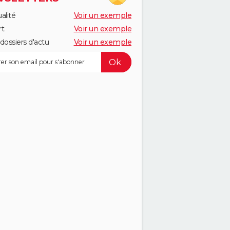
alité
Voir un exemple
rt
Voir un exemple
dossiers d'actu
Voir un exemple