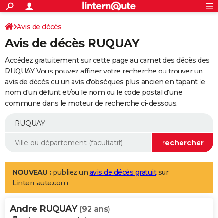
ACTUALITÉS
Connexion
S'inscrire
Avis de décès
Rechercher
Société
Education
Villes
Politique
Faits Divers
Monde
+
SPORT
Avis de décès RUQUAY
Football
Cyclisme
Forum
Coupe du monde 2026
Tennis
Rugby
CULTURE
Accédez gratuitement sur cette page au carnet des décès des
TNT
Cinéma
Musique
Programme TV
Streaming
Sorties cinéma
+
RUQUAY. Vous pouvez affiner votre recherche ou trouver un
FINANCE
avis de décès ou un avis d'obsèques plus ancien en tapant le
Impôts
Immobilier
Banque
Crédit
Retraite
Epargne
Risques naturels par ville
Assurance
AUTO
nom d'un défunt et/ou le nom ou le code postal d'une
commune dans le moteur de recherche ci-dessous.
Réserver un essai
Berlines
Forum auto
Essais
Citadines
SUV
+
HIGH-TECH
Meilleur smartphone
Ordinateurs
Guide high-tech
Mobiles
Internet
Jeux vidéo
+
BRICOLAGE
Aménagement intérieur
Cuisine
Jardinage
+
Forum
Extérieur
Salle de bains
Rangement
WEEK-END
Escapades
Expositions
Week-end nature
Guides de France
Patrimoine
Musées
+
LIFESTYLE
NOUVEAU :
publiez un
avis de décès gratuit
sur
Linternaute.com
Bien-être
Mode
+
Art de vivre
Loisirs
Modes de vie
SANTE
Andre RUQUAY
Guide de la santé
Médicaments
+
Alimentation
Maladies
Sommeil
(92 ans)
VOYAGE