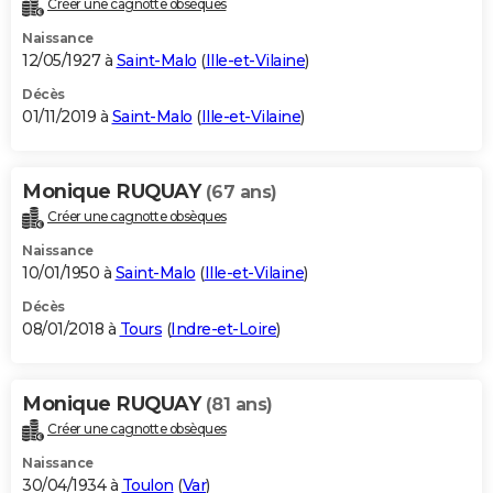
Créer une cagnotte obsèques
City break
Voyage de noces
Climat
Destinations
Voyage nature
Forum
+
PHOTO
Naissance
12/05/1927 à
Saint-Malo
(
Ille-et-Vilaine
)
GUIDES D'ACHAT
Décès
01/11/2019 à
Saint-Malo
(
Ille-et-Vilaine
)
BONS PLANS
CARTE DE VOEUX
Monique RUQUAY
(67 ans)
Carte Bonne année
Carte Pâques
Carte de Noël
Carte Saint-Valentin
Carte d'anniversaire
DICTIONNAIRE
Créer une cagnotte obsèques
Biographies
Expressions
Dictionnaire
Citations
Proverbes
PROGRAMME TV
Naissance
10/01/1950 à
Saint-Malo
(
Ille-et-Vilaine
)
COPAINS D'AVANT
Décès
08/01/2018 à
Tours
(
Indre-et-Loire
)
Se connecter
Collèges
Universités
Service militaire
S'inscrire
Lycées
Primaires
Entreprises
Avis de recherche
AVIS DE DÉCÈS
FORUM
Monique RUQUAY
(81 ans)
Lifestyle
Sport
Television
Cinema
Bricolage
Culture
Auto
Voyage
Créer une cagnotte obsèques
Naissance
30/04/1934 à
Toulon
(
Var
)