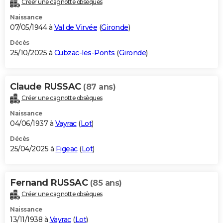
Créer une cagnotte obsèques
City break
Voyage de noces
Climat
Destinations
Voyage nature
Forum
+
PHOTO
Naissance
07/05/1944 à
Val de Virvée
(
Gironde
)
GUIDES D'ACHAT
Décès
25/10/2025 à
Cubzac-les-Ponts
(
Gironde
)
BONS PLANS
CARTE DE VOEUX
Claude RUSSAC
(87 ans)
Carte Bonne année
Carte Pâques
Carte de Noël
Carte Saint-Valentin
Carte d'anniversaire
DICTIONNAIRE
Créer une cagnotte obsèques
Biographies
Expressions
Dictionnaire
Citations
Proverbes
PROGRAMME TV
Naissance
04/06/1937 à
Vayrac
(
Lot
)
COPAINS D'AVANT
Décès
25/04/2025 à
Figeac
(
Lot
)
Se connecter
Collèges
Universités
Service militaire
S'inscrire
Lycées
Primaires
Entreprises
Avis de recherche
AVIS DE DÉCÈS
FORUM
Fernand RUSSAC
(85 ans)
Lifestyle
Sport
Television
Cinema
Bricolage
Culture
Auto
Voyage
Créer une cagnotte obsèques
Naissance
13/11/1938 à
Vayrac
(
Lot
)