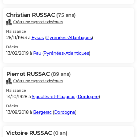
Christian RUSSAC
(75 ans)
Créer une cagnotte obsèques
Naissance
28/11/1943 à
Eysus
(
Pyrénées-Atlantiques
)
Décès
13/02/2019 à
Pau
(
Pyrénées-Atlantiques
)
Pierrot RUSSAC
(89 ans)
Créer une cagnotte obsèques
Naissance
14/10/1928 à
Sigoulès-et-Flaugeac
(
Dordogne
)
Décès
13/08/2018 à
Bergerac
(
Dordogne
)
Victoire RUSSAC
(0 an)