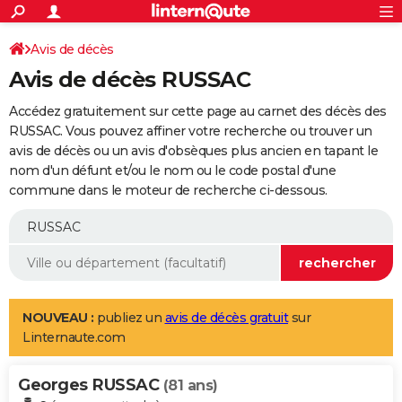
ACTUALITÉS
Connexion
S'inscrire
Avis de décès
Rechercher
Société
Education
Villes
Politique
Faits Divers
Monde
+
SPORT
Avis de décès RUSSAC
Football
Cyclisme
Forum
Coupe du monde 2026
Tennis
Rugby
CULTURE
Accédez gratuitement sur cette page au carnet des décès des
TNT
Cinéma
Musique
Programme TV
Streaming
Sorties cinéma
+
RUSSAC. Vous pouvez affiner votre recherche ou trouver un
FINANCE
avis de décès ou un avis d'obsèques plus ancien en tapant le
Impôts
Immobilier
Banque
Crédit
Retraite
Epargne
Risques naturels par ville
Assurance
AUTO
nom d'un défunt et/ou le nom ou le code postal d'une
commune dans le moteur de recherche ci-dessous.
Réserver un essai
Berlines
Forum auto
Essais
Citadines
SUV
+
HIGH-TECH
Meilleur smartphone
Ordinateurs
Guide high-tech
Mobiles
Internet
Jeux vidéo
+
BRICOLAGE
Aménagement intérieur
Cuisine
Jardinage
+
Forum
Extérieur
Salle de bains
Rangement
WEEK-END
Escapades
Expositions
Week-end nature
Guides de France
Patrimoine
Musées
+
LIFESTYLE
NOUVEAU :
publiez un
avis de décès gratuit
sur
Linternaute.com
Bien-être
Mode
+
Art de vivre
Loisirs
Modes de vie
SANTE
Georges RUSSAC
Guide de la santé
Médicaments
+
Alimentation
Maladies
Sommeil
(81 ans)
VOYAGE