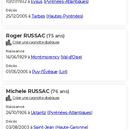
10/07/1932 à
Eysus
(
Pyrénées-Atlantiques
)
Décès
25/12/2005 à
Tarbes
(
Hautes-Pyrénées
)
Roger RUSSAC
(75 ans)
Créer une cagnotte obsèques
Naissance
16/06/1929 à
Montmorency
(
Val-d'Oise
)
Décès
01/05/2005 à
Puy-l'Évêque
(
Lot
)
Michele RUSSAC
(76 ans)
Créer une cagnotte obsèques
Naissance
26/10/1926 à
Ustaritz
(
Pyrénées-Atlantiques
)
Décès
03/08/2003 à
Saint-Jean
(
Haute-Garonne
)