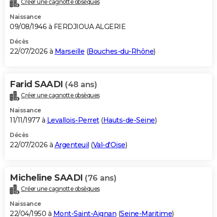
Créer une cagnotte obsèques
City break
Voyage de noces
Climat
Destinations
Voyage nature
Forum
+
PHOTO
Naissance
09/08/1946 à FERDJIOUA ALGERIE
GUIDES D'ACHAT
Décès
22/07/2026 à
Marseille
(
Bouches-du-Rhône
)
BONS PLANS
CARTE DE VOEUX
Farid SAADI
(48 ans)
Carte Bonne année
Carte Pâques
Carte de Noël
Carte Saint-Valentin
Carte d'anniversaire
DICTIONNAIRE
Créer une cagnotte obsèques
Biographies
Expressions
Dictionnaire
Citations
Proverbes
PROGRAMME TV
Naissance
11/11/1977 à
Levallois-Perret
(
Hauts-de-Seine
)
COPAINS D'AVANT
Décès
22/07/2026 à
Argenteuil
(
Val-d'Oise
)
Se connecter
Collèges
Universités
Service militaire
S'inscrire
Lycées
Primaires
Entreprises
Avis de recherche
AVIS DE DÉCÈS
FORUM
Micheline SAADI
(76 ans)
Lifestyle
Sport
Television
Cinema
Bricolage
Culture
Auto
Voyage
Créer une cagnotte obsèques
Naissance
22/04/1950 à
Mont-Saint-Aignan
(
Seine-Maritime
)