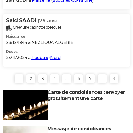
26/11/2024 à
Marseille
(
Bouches-du-Rhône
)
Said SAADI
(79 ans)
Créer une cagnotte obsèques
Naissance
23/12/1944 à NEZLIOUA ALGERIE
Décès
25/11/2024 à
Roubaix
(
Nord
)
1
2
3
4
5
6
7
11
Carte de condoléances : envoyer
gratuitement une carte
Message de condoléances :