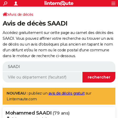
ACTUALITÉS
Connexion
S'inscrire
Avis de décès
Rechercher
Société
Education
Villes
Politique
Faits Divers
Monde
+
SPORT
Avis de décès SAADI
Football
Cyclisme
Forum
Coupe du monde 2026
Tennis
Rugby
CULTURE
Accédez gratuitement sur cette page au carnet des décès des
TNT
Cinéma
Musique
Programme TV
Streaming
Sorties cinéma
+
SAADI. Vous pouvez affiner votre recherche ou trouver un avis
FINANCE
de décès ou un avis d'obsèques plus ancien en tapant le nom
Impôts
Immobilier
Banque
Crédit
Retraite
Epargne
Risques naturels par ville
Assurance
AUTO
d'un défunt et/ou le nom ou le code postal d'une commune
dans le moteur de recherche ci-dessous.
Réserver un essai
Berlines
Forum auto
Essais
Citadines
SUV
+
HIGH-TECH
Meilleur smartphone
Ordinateurs
Guide high-tech
Mobiles
Internet
Jeux vidéo
+
BRICOLAGE
Aménagement intérieur
Cuisine
Jardinage
+
Forum
Extérieur
Salle de bains
Rangement
WEEK-END
Escapades
Expositions
Week-end nature
Guides de France
Patrimoine
Musées
+
LIFESTYLE
NOUVEAU :
publiez un
avis de décès gratuit
sur
Linternaute.com
Bien-être
Mode
+
Art de vivre
Loisirs
Modes de vie
SANTE
Mohammed SAADI
Guide de la santé
Médicaments
+
Alimentation
Maladies
Sommeil
(79 ans)
VOYAGE