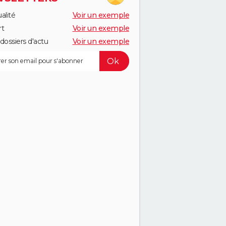
alité
Voir un exemple
rt
Voir un exemple
dossiers d'actu
Voir un exemple