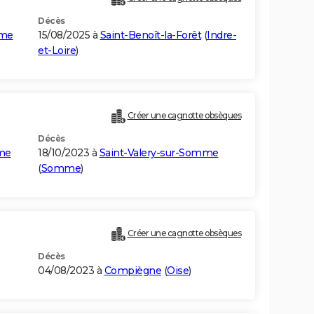
Décès
mme
15/08/2025 à
Saint-Benoît-la-Forêt
(
Indre-
et-Loire
)
Créer une cagnotte obsèques
Décès
mme
18/10/2023 à
Saint-Valery-sur-Somme
(
Somme
)
Créer une cagnotte obsèques
Décès
04/08/2023 à
Compiègne
(
Oise
)