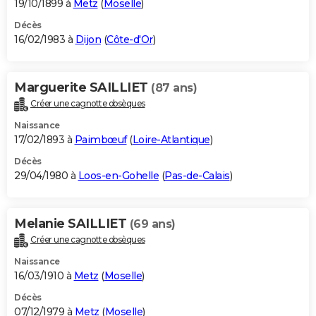
19/10/1899 à
Metz
(
Moselle
)
Décès
16/02/1983 à
Dijon
(
Côte-d'Or
)
Marguerite SAILLIET
(87 ans)
Créer une cagnotte obsèques
Naissance
17/02/1893 à
Paimbœuf
(
Loire-Atlantique
)
Décès
29/04/1980 à
Loos-en-Gohelle
(
Pas-de-Calais
)
Melanie SAILLIET
(69 ans)
Créer une cagnotte obsèques
Naissance
16/03/1910 à
Metz
(
Moselle
)
Décès
07/12/1979 à
Metz
(
Moselle
)