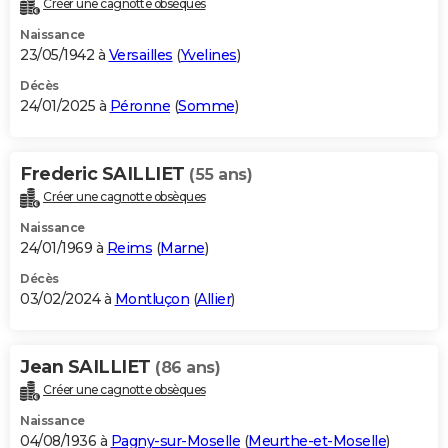
Créer une cagnotte obsèques
City break
Voyage de noces
Climat
Destinations
Voyage nature
Forum
+
PHOTO
Naissance
23/05/1942 à
Versailles
(
Yvelines
)
GUIDES D'ACHAT
Décès
24/01/2025 à
Péronne
(
Somme
)
BONS PLANS
CARTE DE VOEUX
Frederic SAILLIET
(55 ans)
Carte Bonne année
Carte Pâques
Carte de Noël
Carte Saint-Valentin
Carte d'anniversaire
DICTIONNAIRE
Créer une cagnotte obsèques
Biographies
Expressions
Dictionnaire
Citations
Proverbes
PROGRAMME TV
Naissance
24/01/1969 à
Reims
(
Marne
)
COPAINS D'AVANT
Décès
03/02/2024 à
Montluçon
(
Allier
)
Se connecter
Collèges
Universités
Service militaire
S'inscrire
Lycées
Primaires
Entreprises
Avis de recherche
AVIS DE DÉCÈS
FORUM
Jean SAILLIET
(86 ans)
Lifestyle
Sport
Television
Cinema
Bricolage
Culture
Auto
Voyage
Créer une cagnotte obsèques
Naissance
04/08/1936 à
Pagny-sur-Moselle
(
Meurthe-et-Moselle
)