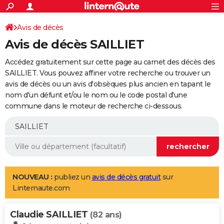
ACTUALITÉS
Connexion
S'inscrire
Avis de décès
Rechercher
Société
Education
Villes
Politique
Faits Divers
Monde
+
SPORT
Avis de décès SAILLIET
Football
Cyclisme
Forum
Coupe du monde 2026
Tennis
Rugby
CULTURE
Accédez gratuitement sur cette page au carnet des décès des
TNT
Cinéma
Musique
Programme TV
Streaming
Sorties cinéma
+
SAILLIET. Vous pouvez affiner votre recherche ou trouver un
FINANCE
avis de décès ou un avis d'obsèques plus ancien en tapant le
Impôts
Immobilier
Banque
Crédit
Retraite
Epargne
Risques naturels par ville
Assurance
AUTO
nom d'un défunt et/ou le nom ou le code postal d'une
commune dans le moteur de recherche ci-dessous.
Réserver un essai
Berlines
Forum auto
Essais
Citadines
SUV
+
HIGH-TECH
Meilleur smartphone
Ordinateurs
Guide high-tech
Mobiles
Internet
Jeux vidéo
+
BRICOLAGE
Aménagement intérieur
Cuisine
Jardinage
+
Forum
Extérieur
Salle de bains
Rangement
WEEK-END
Escapades
Expositions
Week-end nature
Guides de France
Patrimoine
Musées
+
LIFESTYLE
NOUVEAU :
publiez un
avis de décès gratuit
sur
Linternaute.com
Bien-être
Mode
+
Art de vivre
Loisirs
Modes de vie
SANTE
Claudie SAILLIET
Guide de la santé
Médicaments
+
Alimentation
Maladies
Sommeil
(82 ans)
VOYAGE