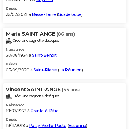
Décès
25/02/2021 à
Basse-Terre
(
Guadeloupe
)
Marie SAINT ANGE
(86 ans)
Créer une cagnotte obsèques
Naissance
30/08/1934 à
Saint-Benoît
Décès
03/09/2020 à
Saint-Pierre
(
La Réunion
)
Vincent SAINT-ANGE
(55 ans)
Créer une cagnotte obsèques
Naissance
19/07/1963 à
Pointe-à-Pitre
Décès
19/11/2018 à
Paray-Vieille-Poste
(
Essonne
)