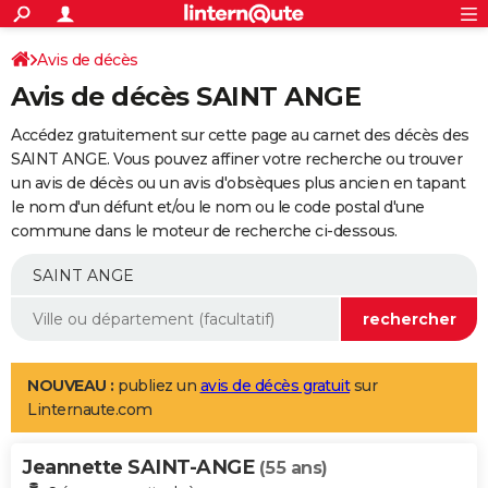
ACTUALITÉS
Connexion
S'inscrire
Avis de décès
Rechercher
Société
Education
Villes
Politique
Faits Divers
Monde
+
SPORT
Avis de décès SAINT ANGE
Football
Cyclisme
Forum
Coupe du monde 2026
Tennis
Rugby
CULTURE
Accédez gratuitement sur cette page au carnet des décès des
TNT
Cinéma
Musique
Programme TV
Streaming
Sorties cinéma
+
SAINT ANGE. Vous pouvez affiner votre recherche ou trouver
FINANCE
un avis de décès ou un avis d'obsèques plus ancien en tapant
Impôts
Immobilier
Banque
Crédit
Retraite
Epargne
Risques naturels par ville
Assurance
AUTO
le nom d'un défunt et/ou le nom ou le code postal d'une
commune dans le moteur de recherche ci-dessous.
Réserver un essai
Berlines
Forum auto
Essais
Citadines
SUV
+
HIGH-TECH
Meilleur smartphone
Ordinateurs
Guide high-tech
Mobiles
Internet
Jeux vidéo
+
BRICOLAGE
Aménagement intérieur
Cuisine
Jardinage
+
Forum
Extérieur
Salle de bains
Rangement
WEEK-END
Escapades
Expositions
Week-end nature
Guides de France
Patrimoine
Musées
+
LIFESTYLE
NOUVEAU :
publiez un
avis de décès gratuit
sur
Linternaute.com
Bien-être
Mode
+
Art de vivre
Loisirs
Modes de vie
SANTE
Jeannette SAINT-ANGE
Guide de la santé
Médicaments
+
Alimentation
Maladies
Sommeil
(55 ans)
VOYAGE