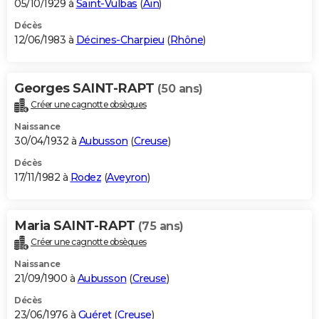
05/10/1929 à
Saint-Vulbas
(
Ain
)
Décès
12/06/1983 à
Décines-Charpieu
(
Rhône
)
Georges SAINT-RAPT
(50 ans)
Créer une cagnotte obsèques
Naissance
30/04/1932 à
Aubusson
(
Creuse
)
Décès
17/11/1982 à
Rodez
(
Aveyron
)
Maria SAINT-RAPT
(75 ans)
Créer une cagnotte obsèques
Naissance
21/09/1900 à
Aubusson
(
Creuse
)
Décès
23/06/1976 à
Guéret
(
Creuse
)