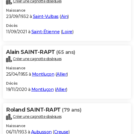
Créer une cagnotte obsèques
City break
Voyage de noces
Climat
Destinations
Voyage nature
Forum
+
PHOTO
Naissance
23/09/1932 à
Saint-Vulbas
(
Ain
)
GUIDES D'ACHAT
Décès
11/09/2021 à
Saint-Étienne
(
Loire
)
BONS PLANS
CARTE DE VOEUX
Alain SAINT-RAPT
(65 ans)
Carte Bonne année
Carte Pâques
Carte de Noël
Carte Saint-Valentin
Carte d'anniversaire
DICTIONNAIRE
Créer une cagnotte obsèques
Biographies
Expressions
Dictionnaire
Citations
Proverbes
PROGRAMME TV
Naissance
25/04/1955 à
Montluçon
(
Allier
)
COPAINS D'AVANT
Décès
19/11/2020 à
Montluçon
(
Allier
)
Se connecter
Collèges
Universités
Service militaire
S'inscrire
Lycées
Primaires
Entreprises
Avis de recherche
AVIS DE DÉCÈS
FORUM
Roland SAINT-RAPT
(79 ans)
Lifestyle
Sport
Television
Cinema
Bricolage
Culture
Auto
Voyage
Créer une cagnotte obsèques
Naissance
06/11/1933 à
Aubusson
(
Creuse
)