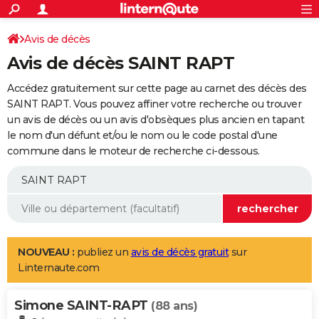
ACTUALITÉS
Connexion
S'inscrire
Avis de décès
Rechercher
Société
Education
Villes
Politique
Faits Divers
Monde
+
SPORT
Avis de décès SAINT RAPT
Football
Cyclisme
Forum
Coupe du monde 2026
Tennis
Rugby
CULTURE
Accédez gratuitement sur cette page au carnet des décès des
TNT
Cinéma
Musique
Programme TV
Streaming
Sorties cinéma
+
SAINT RAPT. Vous pouvez affiner votre recherche ou trouver
FINANCE
un avis de décès ou un avis d'obsèques plus ancien en tapant
Impôts
Immobilier
Banque
Crédit
Retraite
Epargne
Risques naturels par ville
Assurance
AUTO
le nom d'un défunt et/ou le nom ou le code postal d'une
commune dans le moteur de recherche ci-dessous.
Réserver un essai
Berlines
Forum auto
Essais
Citadines
SUV
+
HIGH-TECH
Meilleur smartphone
Ordinateurs
Guide high-tech
Mobiles
Internet
Jeux vidéo
+
BRICOLAGE
Aménagement intérieur
Cuisine
Jardinage
+
Forum
Extérieur
Salle de bains
Rangement
WEEK-END
Escapades
Expositions
Week-end nature
Guides de France
Patrimoine
Musées
+
LIFESTYLE
NOUVEAU :
publiez un
avis de décès gratuit
sur
Linternaute.com
Bien-être
Mode
+
Art de vivre
Loisirs
Modes de vie
SANTE
Simone SAINT-RAPT
Guide de la santé
Médicaments
+
Alimentation
Maladies
Sommeil
(88 ans)
VOYAGE