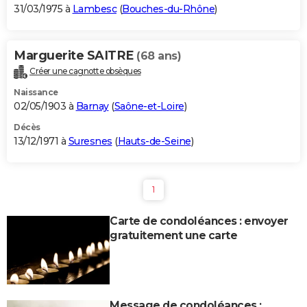
31/03/1975 à
Lambesc
(
Bouches-du-Rhône
)
Marguerite SAITRE
(68 ans)
Créer une cagnotte obsèques
Naissance
02/05/1903 à
Barnay
(
Saône-et-Loire
)
Décès
13/12/1971 à
Suresnes
(
Hauts-de-Seine
)
1
Carte de condoléances : envoyer
gratuitement une carte
Message de condoléances :