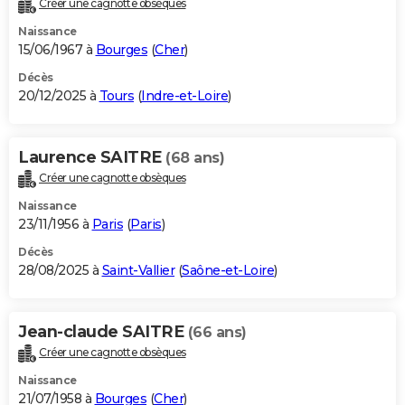
Créer une cagnotte obsèques
City break
Voyage de noces
Climat
Destinations
Voyage nature
Forum
+
PHOTO
Naissance
15/06/1967 à
Bourges
(
Cher
)
GUIDES D'ACHAT
Décès
20/12/2025 à
Tours
(
Indre-et-Loire
)
BONS PLANS
CARTE DE VOEUX
Laurence SAITRE
(68 ans)
Carte Bonne année
Carte Pâques
Carte de Noël
Carte Saint-Valentin
Carte d'anniversaire
DICTIONNAIRE
Créer une cagnotte obsèques
Biographies
Expressions
Dictionnaire
Citations
Proverbes
PROGRAMME TV
Naissance
23/11/1956 à
Paris
(
Paris
)
COPAINS D'AVANT
Décès
28/08/2025 à
Saint-Vallier
(
Saône-et-Loire
)
Se connecter
Collèges
Universités
Service militaire
S'inscrire
Lycées
Primaires
Entreprises
Avis de recherche
AVIS DE DÉCÈS
FORUM
Jean-claude SAITRE
(66 ans)
Lifestyle
Sport
Television
Cinema
Bricolage
Culture
Auto
Voyage
Créer une cagnotte obsèques
Naissance
21/07/1958 à
Bourges
(
Cher
)