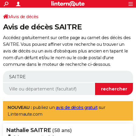
ACTUALITÉS
Connexion
S'inscrire
Avis de décès
Rechercher
Société
Education
Villes
Politique
Faits Divers
Monde
+
SPORT
Avis de décès SAITRE
Football
Cyclisme
Forum
Coupe du monde 2026
Tennis
Rugby
CULTURE
Accédez gratuitement sur cette page au carnet des décès des
TNT
Cinéma
Musique
Programme TV
Streaming
Sorties cinéma
+
SAITRE. Vous pouvez affiner votre recherche ou trouver un
FINANCE
avis de décès ou un avis d'obsèques plus ancien en tapant le
Impôts
Immobilier
Banque
Crédit
Retraite
Epargne
Risques naturels par ville
Assurance
AUTO
nom d'un défunt et/ou le nom ou le code postal d'une
commune dans le moteur de recherche ci-dessous.
Réserver un essai
Berlines
Forum auto
Essais
Citadines
SUV
+
HIGH-TECH
Meilleur smartphone
Ordinateurs
Guide high-tech
Mobiles
Internet
Jeux vidéo
+
BRICOLAGE
Aménagement intérieur
Cuisine
Jardinage
+
Forum
Extérieur
Salle de bains
Rangement
WEEK-END
Escapades
Expositions
Week-end nature
Guides de France
Patrimoine
Musées
+
LIFESTYLE
NOUVEAU :
publiez un
avis de décès gratuit
sur
Linternaute.com
Bien-être
Mode
+
Art de vivre
Loisirs
Modes de vie
SANTE
Nathalie SAITRE
Guide de la santé
Médicaments
+
Alimentation
Maladies
Sommeil
(58 ans)
VOYAGE