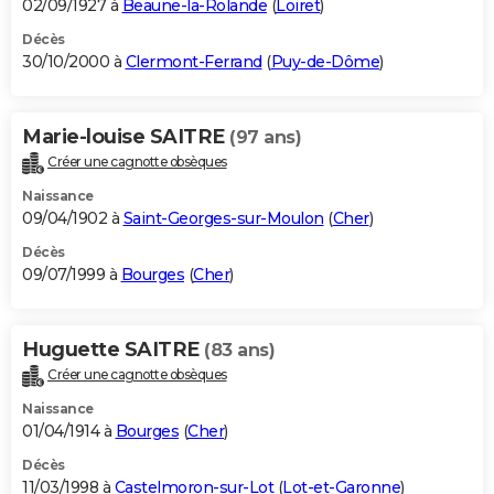
02/09/1927 à
Beaune-la-Rolande
(
Loiret
)
Décès
30/10/2000 à
Clermont-Ferrand
(
Puy-de-Dôme
)
Marie-louise SAITRE
(97 ans)
Créer une cagnotte obsèques
Naissance
09/04/1902 à
Saint-Georges-sur-Moulon
(
Cher
)
Décès
09/07/1999 à
Bourges
(
Cher
)
Huguette SAITRE
(83 ans)
Créer une cagnotte obsèques
Naissance
01/04/1914 à
Bourges
(
Cher
)
Décès
11/03/1998 à
Castelmoron-sur-Lot
(
Lot-et-Garonne
)