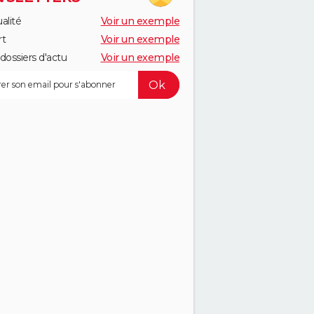
alité
Voir un exemple
rt
Voir un exemple
dossiers d'actu
Voir un exemple