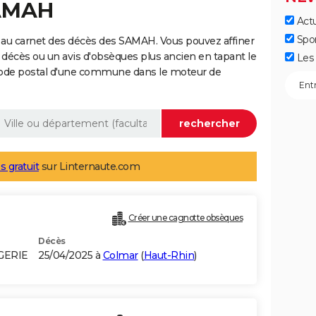
SAMAH
Actu
Spo
 au carnet des décès des SAMAH. Vous pouvez affiner
 décès ou un avis d'obsèques plus ancien en tapant le
Les 
code postal d'une commune dans le moteur de
s gratuit
sur Linternaute.com
Créer une cagnotte obsèques
Décès
GERIE
25/04/2025 à
Colmar
(
Haut-Rhin
)