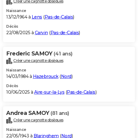
Créer une cagnotte obsèques
City break
Voyage de noces
Climat
Destinations
Voyage nature
Forum
+
PHOTO
Naissance
13/12/1964 à
Lens
(
Pas-de-Calais
)
GUIDES D'ACHAT
Décès
22/08/2025 à
Carvin
(
Pas-de-Calais
)
BONS PLANS
CARTE DE VOEUX
Frederic SAMOY
(41 ans)
Carte Bonne année
Carte Pâques
Carte de Noël
Carte Saint-Valentin
Carte d'anniversaire
DICTIONNAIRE
Créer une cagnotte obsèques
Biographies
Expressions
Dictionnaire
Citations
Proverbes
PROGRAMME TV
Naissance
14/03/1984 à
Hazebrouck
(
Nord
)
COPAINS D'AVANT
Décès
10/06/2025 à
Aire-sur-la-Lys
(
Pas-de-Calais
)
Se connecter
Collèges
Universités
Service militaire
S'inscrire
Lycées
Primaires
Entreprises
Avis de recherche
AVIS DE DÉCÈS
FORUM
Andrea SAMOY
(81 ans)
Lifestyle
Sport
Television
Cinema
Bricolage
Culture
Auto
Voyage
Créer une cagnotte obsèques
Naissance
22/05/1943 à
Blaringhem
(
Nord
)