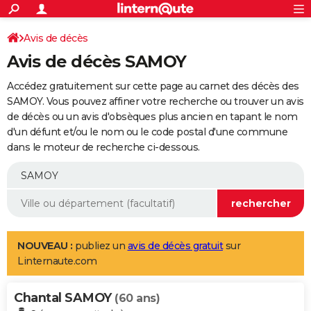
ACTUALITÉS
Connexion
S'inscrire
Avis de décès
Rechercher
Société
Education
Villes
Politique
Faits Divers
Monde
+
SPORT
Avis de décès SAMOY
Football
Cyclisme
Forum
Coupe du monde 2026
Tennis
Rugby
CULTURE
Accédez gratuitement sur cette page au carnet des décès des
TNT
Cinéma
Musique
Programme TV
Streaming
Sorties cinéma
+
SAMOY. Vous pouvez affiner votre recherche ou trouver un avis
FINANCE
de décès ou un avis d'obsèques plus ancien en tapant le nom
Impôts
Immobilier
Banque
Crédit
Retraite
Epargne
Risques naturels par ville
Assurance
AUTO
d'un défunt et/ou le nom ou le code postal d'une commune
dans le moteur de recherche ci-dessous.
Réserver un essai
Berlines
Forum auto
Essais
Citadines
SUV
+
HIGH-TECH
Meilleur smartphone
Ordinateurs
Guide high-tech
Mobiles
Internet
Jeux vidéo
+
BRICOLAGE
Aménagement intérieur
Cuisine
Jardinage
+
Forum
Extérieur
Salle de bains
Rangement
WEEK-END
Escapades
Expositions
Week-end nature
Guides de France
Patrimoine
Musées
+
LIFESTYLE
NOUVEAU :
publiez un
avis de décès gratuit
sur
Linternaute.com
Bien-être
Mode
+
Art de vivre
Loisirs
Modes de vie
SANTE
Chantal SAMOY
Guide de la santé
Médicaments
+
Alimentation
Maladies
Sommeil
(60 ans)
VOYAGE