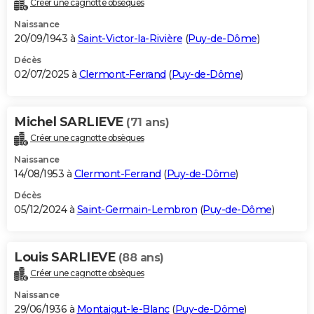
Créer une cagnotte obsèques
City break
Voyage de noces
Climat
Destinations
Voyage nature
Forum
+
PHOTO
Naissance
20/09/1943 à
Saint-Victor-la-Rivière
(
Puy-de-Dôme
)
GUIDES D'ACHAT
Décès
02/07/2025 à
Clermont-Ferrand
(
Puy-de-Dôme
)
BONS PLANS
CARTE DE VOEUX
Michel SARLIEVE
(71 ans)
Carte Bonne année
Carte Pâques
Carte de Noël
Carte Saint-Valentin
Carte d'anniversaire
DICTIONNAIRE
Créer une cagnotte obsèques
Biographies
Expressions
Dictionnaire
Citations
Proverbes
PROGRAMME TV
Naissance
14/08/1953 à
Clermont-Ferrand
(
Puy-de-Dôme
)
COPAINS D'AVANT
Décès
05/12/2024 à
Saint-Germain-Lembron
(
Puy-de-Dôme
)
Se connecter
Collèges
Universités
Service militaire
S'inscrire
Lycées
Primaires
Entreprises
Avis de recherche
AVIS DE DÉCÈS
FORUM
Louis SARLIEVE
(88 ans)
Lifestyle
Sport
Television
Cinema
Bricolage
Culture
Auto
Voyage
Créer une cagnotte obsèques
Naissance
29/06/1936 à
Montaigut-le-Blanc
(
Puy-de-Dôme
)