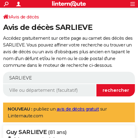
ACTUALITÉS
Connexion
S'inscrire
Avis de décès
Rechercher
Société
Education
Villes
Politique
Faits Divers
Monde
+
SPORT
Avis de décès SARLIEVE
Football
Cyclisme
Forum
Coupe du monde 2026
Tennis
Rugby
CULTURE
Accédez gratuitement sur cette page au carnet des décès des
TNT
Cinéma
Musique
Programme TV
Streaming
Sorties cinéma
+
SARLIEVE. Vous pouvez affiner votre recherche ou trouver un
FINANCE
avis de décès ou un avis d'obsèques plus ancien en tapant le
Impôts
Immobilier
Banque
Crédit
Retraite
Epargne
Risques naturels par ville
Assurance
AUTO
nom d'un défunt et/ou le nom ou le code postal d'une
commune dans le moteur de recherche ci-dessous.
Réserver un essai
Berlines
Forum auto
Essais
Citadines
SUV
+
HIGH-TECH
Meilleur smartphone
Ordinateurs
Guide high-tech
Mobiles
Internet
Jeux vidéo
+
BRICOLAGE
Aménagement intérieur
Cuisine
Jardinage
+
Forum
Extérieur
Salle de bains
Rangement
WEEK-END
Escapades
Expositions
Week-end nature
Guides de France
Patrimoine
Musées
+
LIFESTYLE
NOUVEAU :
publiez un
avis de décès gratuit
sur
Linternaute.com
Bien-être
Mode
+
Art de vivre
Loisirs
Modes de vie
SANTE
Guy SARLIEVE
Guide de la santé
Médicaments
+
Alimentation
Maladies
Sommeil
(81 ans)
VOYAGE