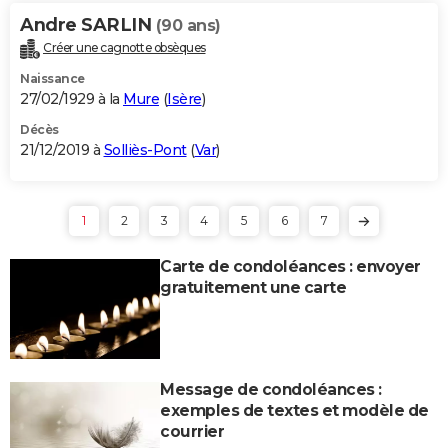
Andre SARLIN
(90 ans)
Créer une cagnotte obsèques
Naissance
27/02/1929 à la
Mure
(
Isère
)
Décès
21/12/2019 à
Solliès-Pont
(
Var
)
1
2
3
4
5
6
7
Carte de condoléances : envoyer
gratuitement une carte
Message de condoléances :
exemples de textes et modèle de
courrier