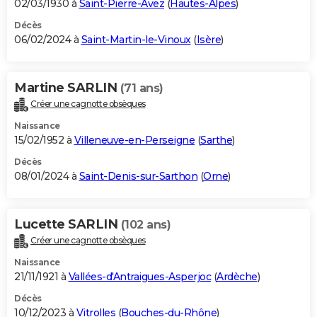
02/03/1930 à
Saint-Pierre-Avez
(
Hautes-Alpes
)
Décès
06/02/2024 à
Saint-Martin-le-Vinoux
(
Isère
)
Martine SARLIN
(71 ans)
Créer une cagnotte obsèques
Naissance
15/02/1952 à
Villeneuve-en-Perseigne
(
Sarthe
)
Décès
08/01/2024 à
Saint-Denis-sur-Sarthon
(
Orne
)
Lucette SARLIN
(102 ans)
Créer une cagnotte obsèques
Naissance
21/11/1921 à
Vallées-d'Antraigues-Asperjoc
(
Ardèche
)
Décès
10/12/2023 à
Vitrolles
(
Bouches-du-Rhône
)