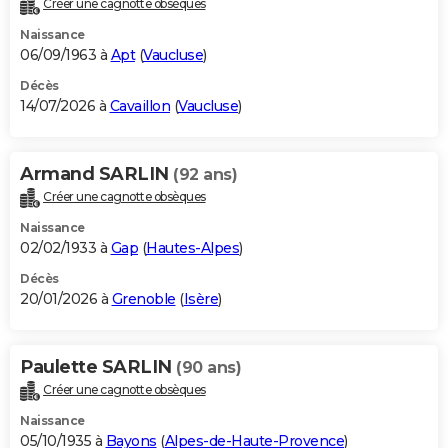
Créer une cagnotte obsèques
City break
Voyage de noces
Climat
Destinations
Voyage nature
Forum
+
PHOTO
Naissance
06/09/1963 à
Apt
(
Vaucluse
)
GUIDES D'ACHAT
Décès
14/07/2026 à
Cavaillon
(
Vaucluse
)
BONS PLANS
CARTE DE VOEUX
Armand SARLIN
(92 ans)
Carte Bonne année
Carte Pâques
Carte de Noël
Carte Saint-Valentin
Carte d'anniversaire
DICTIONNAIRE
Créer une cagnotte obsèques
Biographies
Expressions
Dictionnaire
Citations
Proverbes
PROGRAMME TV
Naissance
02/02/1933 à
Gap
(
Hautes-Alpes
)
COPAINS D'AVANT
Décès
20/01/2026 à
Grenoble
(
Isère
)
Se connecter
Collèges
Universités
Service militaire
S'inscrire
Lycées
Primaires
Entreprises
Avis de recherche
AVIS DE DÉCÈS
FORUM
Paulette SARLIN
(90 ans)
Lifestyle
Sport
Television
Cinema
Bricolage
Culture
Auto
Voyage
Créer une cagnotte obsèques
Naissance
05/10/1935 à
Bayons
(
Alpes-de-Haute-Provence
)