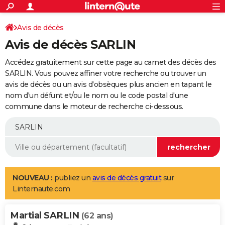
ACTUALITÉS
Connexion
S'inscrire
Avis de décès
Rechercher
Société
Education
Villes
Politique
Faits Divers
Monde
+
SPORT
Avis de décès SARLIN
Football
Cyclisme
Forum
Coupe du monde 2026
Tennis
Rugby
CULTURE
Accédez gratuitement sur cette page au carnet des décès des
TNT
Cinéma
Musique
Programme TV
Streaming
Sorties cinéma
+
SARLIN. Vous pouvez affiner votre recherche ou trouver un
FINANCE
avis de décès ou un avis d'obsèques plus ancien en tapant le
Impôts
Immobilier
Banque
Crédit
Retraite
Epargne
Risques naturels par ville
Assurance
AUTO
nom d'un défunt et/ou le nom ou le code postal d'une
commune dans le moteur de recherche ci-dessous.
Réserver un essai
Berlines
Forum auto
Essais
Citadines
SUV
+
HIGH-TECH
Meilleur smartphone
Ordinateurs
Guide high-tech
Mobiles
Internet
Jeux vidéo
+
BRICOLAGE
Aménagement intérieur
Cuisine
Jardinage
+
Forum
Extérieur
Salle de bains
Rangement
WEEK-END
Escapades
Expositions
Week-end nature
Guides de France
Patrimoine
Musées
+
LIFESTYLE
NOUVEAU :
publiez un
avis de décès gratuit
sur
Linternaute.com
Bien-être
Mode
+
Art de vivre
Loisirs
Modes de vie
SANTE
Martial SARLIN
Guide de la santé
Médicaments
+
Alimentation
Maladies
Sommeil
(62 ans)
VOYAGE