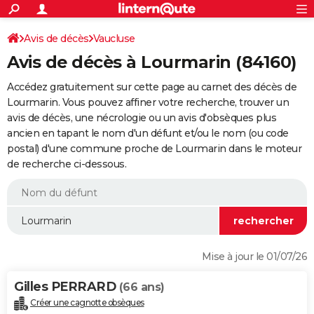
ACTUALITÉS
Connexion
S'inscrire
Avis de décès
Vaucluse
Rechercher
Société
Education
Villes
Politique
Faits Divers
Monde
+
SPORT
Avis de décès à Lourmarin (84160)
Football
Cyclisme
Forum
Coupe du monde 2026
Tennis
Rugby
CULTURE
Accédez gratuitement sur cette page au carnet des décès de
TNT
Cinéma
Musique
Programme TV
Streaming
Sorties cinéma
+
Lourmarin. Vous pouvez affiner votre recherche, trouver un
FINANCE
avis de décès, une nécrologie ou un avis d'obsèques plus
Impôts
Immobilier
Banque
Crédit
Retraite
Epargne
Risques naturels par ville
Assurance
AUTO
ancien en tapant le nom d'un défunt et/ou le nom (ou code
postal) d'une commune proche de Lourmarin dans le moteur
Réserver un essai
Berlines
Forum auto
Essais
Citadines
SUV
+
HIGH-TECH
de recherche ci-dessous.
Meilleur smartphone
Ordinateurs
Guide high-tech
Mobiles
Internet
Jeux vidéo
+
BRICOLAGE
Aménagement intérieur
Cuisine
Jardinage
+
Forum
Extérieur
Salle de bains
Rangement
WEEK-END
Escapades
Expositions
Week-end nature
Guides de France
Patrimoine
Musées
+
LIFESTYLE
Mise à jour le 01/07/26
Bien-être
Mode
+
Art de vivre
Loisirs
Modes de vie
SANTE
Gilles PERRARD
(66 ans)
Guide de la santé
Médicaments
+
Alimentation
Maladies
Sommeil
VOYAGE
Créer une cagnotte obsèques