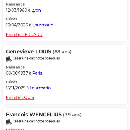
Naissance
City break
Voyage de noces
Climat
Destinations
Voyage nature
Forum
+
PHOTO
12/03/1960 à
Lyon
GUIDES D'ACHAT
Décès
16/04/2026 à
Lourmarin
BONS PLANS
Famille PERRARD
CARTE DE VOEUX
Genevieve LOUIS
(88 ans)
Carte Bonne année
Carte Pâques
Carte de Noël
Carte Saint-Valentin
Carte d'anniversaire
DICTIONNAIRE
Créer une cagnotte obsèques
Biographies
Expressions
Dictionnaire
Citations
Proverbes
PROGRAMME TV
Naissance
09/08/1937 à
Paris
COPAINS D'AVANT
Décès
15/11/2025 à
Lourmarin
Se connecter
Collèges
Universités
Service militaire
S'inscrire
Lycées
Primaires
Entreprises
Avis de recherche
AVIS DE DÉCÈS
Famille LOUIS
FORUM
Lifestyle
Sport
Television
Cinema
Bricolage
Culture
Auto
Voyage
Francois WENCELIUS
(79 ans)
Créer une cagnotte obsèques