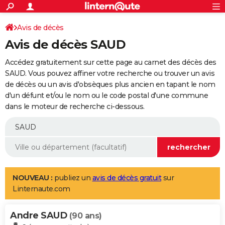
ACTUALITÉS
Connexion
S'inscrire
Avis de décès
Rechercher
Société
Education
Villes
Politique
Faits Divers
Monde
+
SPORT
Avis de décès SAUD
Football
Cyclisme
Forum
Coupe du monde 2026
Tennis
Rugby
CULTURE
Accédez gratuitement sur cette page au carnet des décès des
TNT
Cinéma
Musique
Programme TV
Streaming
Sorties cinéma
+
SAUD. Vous pouvez affiner votre recherche ou trouver un avis
FINANCE
de décès ou un avis d'obsèques plus ancien en tapant le nom
Impôts
Immobilier
Banque
Crédit
Retraite
Epargne
Risques naturels par ville
Assurance
AUTO
d'un défunt et/ou le nom ou le code postal d'une commune
dans le moteur de recherche ci-dessous.
Réserver un essai
Berlines
Forum auto
Essais
Citadines
SUV
+
HIGH-TECH
Meilleur smartphone
Ordinateurs
Guide high-tech
Mobiles
Internet
Jeux vidéo
+
BRICOLAGE
Aménagement intérieur
Cuisine
Jardinage
+
Forum
Extérieur
Salle de bains
Rangement
WEEK-END
Escapades
Expositions
Week-end nature
Guides de France
Patrimoine
Musées
+
LIFESTYLE
NOUVEAU :
publiez un
avis de décès gratuit
sur
Linternaute.com
Bien-être
Mode
+
Art de vivre
Loisirs
Modes de vie
SANTE
Andre SAUD
Guide de la santé
Médicaments
+
Alimentation
Maladies
Sommeil
(90 ans)
VOYAGE