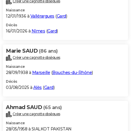
Créer une cagnotte obsèques
City break
Voyage de noces
Climat
Destinations
Voyage nature
Forum
+
PHOTO
Naissance
12/01/1936 à
Vallérargues
(
Gard
)
GUIDES D'ACHAT
Décès
16/01/2026 à
Nîmes
(
Gard
)
BONS PLANS
CARTE DE VOEUX
Marie SAUD
(86 ans)
Carte Bonne année
Carte Pâques
Carte de Noël
Carte Saint-Valentin
Carte d'anniversaire
DICTIONNAIRE
Créer une cagnotte obsèques
Biographies
Expressions
Dictionnaire
Citations
Proverbes
PROGRAMME TV
Naissance
28/09/1938 à
Marseille
(
Bouches-du-Rhône
)
COPAINS D'AVANT
Décès
03/08/2025 à
Alès
(
Gard
)
Se connecter
Collèges
Universités
Service militaire
S'inscrire
Lycées
Primaires
Entreprises
Avis de recherche
AVIS DE DÉCÈS
FORUM
Ahmad SAUD
(65 ans)
Lifestyle
Sport
Television
Cinema
Bricolage
Culture
Auto
Voyage
Créer une cagnotte obsèques
Naissance
28/05/1958 à SIALKOT PAKISTAN