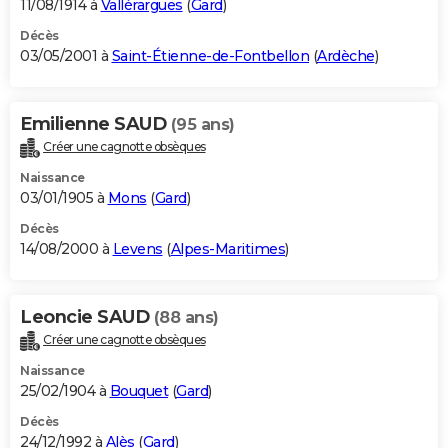
11/08/1914 à
Vallérargues
(
Gard
)
Décès
03/05/2001 à
Saint-Étienne-de-Fontbellon
(
Ardèche
)
Emilienne SAUD
(95 ans)
Créer une cagnotte obsèques
Naissance
03/01/1905 à
Mons
(
Gard
)
Décès
14/08/2000 à
Levens
(
Alpes-Maritimes
)
Leoncie SAUD
(88 ans)
Créer une cagnotte obsèques
Naissance
25/02/1904 à
Bouquet
(
Gard
)
Décès
24/12/1992 à
Alès
(
Gard
)