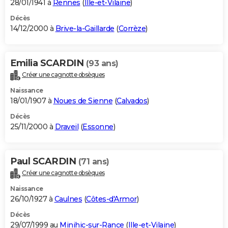
28/01/1941 à
Rennes
(
Ille-et-Vilaine
)
Décès
14/12/2000 à
Brive-la-Gaillarde
(
Corrèze
)
Emilia SCARDIN
(93 ans)
Créer une cagnotte obsèques
Naissance
18/01/1907 à
Noues de Sienne
(
Calvados
)
Décès
25/11/2000 à
Draveil
(
Essonne
)
Paul SCARDIN
(71 ans)
Créer une cagnotte obsèques
Naissance
26/10/1927 à
Caulnes
(
Côtes-d'Armor
)
Décès
29/07/1999 au
Minihic-sur-Rance
(
Ille-et-Vilaine
)