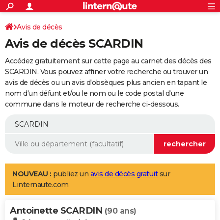
ACTUALITÉS
Connexion
S'inscrire
Avis de décès
Rechercher
Société
Education
Villes
Politique
Faits Divers
Monde
+
SPORT
Avis de décès SCARDIN
Football
Cyclisme
Forum
Coupe du monde 2026
Tennis
Rugby
CULTURE
Accédez gratuitement sur cette page au carnet des décès des
TNT
Cinéma
Musique
Programme TV
Streaming
Sorties cinéma
+
SCARDIN. Vous pouvez affiner votre recherche ou trouver un
FINANCE
avis de décès ou un avis d'obsèques plus ancien en tapant le
Impôts
Immobilier
Banque
Crédit
Retraite
Epargne
Risques naturels par ville
Assurance
AUTO
nom d'un défunt et/ou le nom ou le code postal d'une
commune dans le moteur de recherche ci-dessous.
Réserver un essai
Berlines
Forum auto
Essais
Citadines
SUV
+
HIGH-TECH
Meilleur smartphone
Ordinateurs
Guide high-tech
Mobiles
Internet
Jeux vidéo
+
BRICOLAGE
Aménagement intérieur
Cuisine
Jardinage
+
Forum
Extérieur
Salle de bains
Rangement
WEEK-END
Escapades
Expositions
Week-end nature
Guides de France
Patrimoine
Musées
+
LIFESTYLE
NOUVEAU :
publiez un
avis de décès gratuit
sur
Linternaute.com
Bien-être
Mode
+
Art de vivre
Loisirs
Modes de vie
SANTE
Antoinette SCARDIN
Guide de la santé
Médicaments
+
Alimentation
Maladies
Sommeil
(90 ans)
VOYAGE