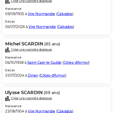
Créer une cagnotte obsèques
City break
Voyage de noces
Climat
Destinations
Voyage nature
Forum
+
PHOTO
Naissance
09/09/1935 à
Vire Normandie
(
Calvados
)
GUIDES D'ACHAT
Décès
05/07/2026 à
Vire Normandie
(
Calvados
)
BONS PLANS
CARTE DE VOEUX
Michel SCARDIN
(85 ans)
Carte Bonne année
Carte Pâques
Carte de Noël
Carte Saint-Valentin
Carte d'anniversaire
DICTIONNAIRE
Créer une cagnotte obsèques
Biographies
Expressions
Dictionnaire
Citations
Proverbes
PROGRAMME TV
Naissance
06/10/1938 à
Saint-Cast-le-Guildo
(
Côtes-d'Armor
)
COPAINS D'AVANT
Décès
31/07/2024 à
Dinan
(
Côtes-d'Armor
)
Se connecter
Collèges
Universités
Service militaire
S'inscrire
Lycées
Primaires
Entreprises
Avis de recherche
AVIS DE DÉCÈS
FORUM
Ulysse SCARDIN
(89 ans)
Lifestyle
Sport
Television
Cinema
Bricolage
Culture
Auto
Voyage
Créer une cagnotte obsèques
Naissance
23/08/1934 à
Vire Normandie
(
Calvados
)