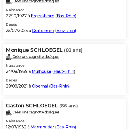
Créer une cagnotte obsèques
City break
Voyage de noces
Climat
Destinations
Voyage nature
Forum
+
PHOTO
Naissance
22/10/1927 à
Ergersheim
(
Bas-Rhin
)
GUIDES D'ACHAT
Décès
25/07/2025 à
Dorlisheim
(
Bas-Rhin
)
BONS PLANS
CARTE DE VOEUX
Monique SCHLOEGEL
(82 ans)
Carte Bonne année
Carte Pâques
Carte de Noël
Carte Saint-Valentin
Carte d'anniversaire
DICTIONNAIRE
Créer une cagnotte obsèques
Biographies
Expressions
Dictionnaire
Citations
Proverbes
PROGRAMME TV
Naissance
24/08/1939 à
Mulhouse
(
Haut-Rhin
)
COPAINS D'AVANT
Décès
29/08/2021 à
Obernai
(
Bas-Rhin
)
Se connecter
Collèges
Universités
Service militaire
S'inscrire
Lycées
Primaires
Entreprises
Avis de recherche
AVIS DE DÉCÈS
FORUM
Gaston SCHLOEGEL
(86 ans)
Lifestyle
Sport
Television
Cinema
Bricolage
Culture
Auto
Voyage
Créer une cagnotte obsèques
Naissance
12/07/1932 à
Marmoutier
(
Bas-Rhin
)