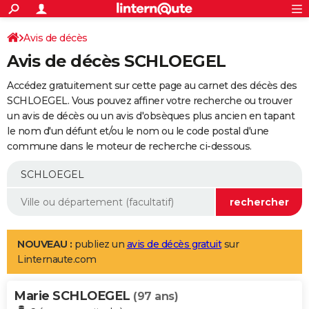
ACTUALITÉS
Connexion
S'inscrire
Avis de décès
Rechercher
Société
Education
Villes
Politique
Faits Divers
Monde
+
SPORT
Avis de décès SCHLOEGEL
Football
Cyclisme
Forum
Coupe du monde 2026
Tennis
Rugby
CULTURE
Accédez gratuitement sur cette page au carnet des décès des
TNT
Cinéma
Musique
Programme TV
Streaming
Sorties cinéma
+
SCHLOEGEL. Vous pouvez affiner votre recherche ou trouver
FINANCE
un avis de décès ou un avis d'obsèques plus ancien en tapant
Impôts
Immobilier
Banque
Crédit
Retraite
Epargne
Risques naturels par ville
Assurance
AUTO
le nom d'un défunt et/ou le nom ou le code postal d'une
commune dans le moteur de recherche ci-dessous.
Réserver un essai
Berlines
Forum auto
Essais
Citadines
SUV
+
HIGH-TECH
Meilleur smartphone
Ordinateurs
Guide high-tech
Mobiles
Internet
Jeux vidéo
+
BRICOLAGE
Aménagement intérieur
Cuisine
Jardinage
+
Forum
Extérieur
Salle de bains
Rangement
WEEK-END
Escapades
Expositions
Week-end nature
Guides de France
Patrimoine
Musées
+
LIFESTYLE
NOUVEAU :
publiez un
avis de décès gratuit
sur
Linternaute.com
Bien-être
Mode
+
Art de vivre
Loisirs
Modes de vie
SANTE
Marie SCHLOEGEL
Guide de la santé
Médicaments
+
Alimentation
Maladies
Sommeil
(97 ans)
VOYAGE