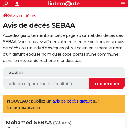
ACTUALITÉS
Connexion
S'inscrire
Avis de décès
Rechercher
Société
Education
Villes
Politique
Faits Divers
Monde
+
SPORT
Avis de décès SEBAA
Football
Cyclisme
Forum
Coupe du monde 2026
Tennis
Rugby
CULTURE
Accédez gratuitement sur cette page au carnet des décès des
TNT
Cinéma
Musique
Programme TV
Streaming
Sorties cinéma
+
SEBAA. Vous pouvez affiner votre recherche ou trouver un avis
FINANCE
de décès ou un avis d'obsèques plus ancien en tapant le nom
Impôts
Immobilier
Banque
Crédit
Retraite
Epargne
Risques naturels par ville
Assurance
AUTO
d'un défunt et/ou le nom ou le code postal d'une commune
dans le moteur de recherche ci-dessous.
Réserver un essai
Berlines
Forum auto
Essais
Citadines
SUV
+
HIGH-TECH
Meilleur smartphone
Ordinateurs
Guide high-tech
Mobiles
Internet
Jeux vidéo
+
BRICOLAGE
Aménagement intérieur
Cuisine
Jardinage
+
Forum
Extérieur
Salle de bains
Rangement
WEEK-END
Escapades
Expositions
Week-end nature
Guides de France
Patrimoine
Musées
+
LIFESTYLE
NOUVEAU :
publiez un
avis de décès gratuit
sur
Linternaute.com
Bien-être
Mode
+
Art de vivre
Loisirs
Modes de vie
SANTE
Mohamed SEBAA
Guide de la santé
Médicaments
+
Alimentation
Maladies
Sommeil
(73 ans)
VOYAGE