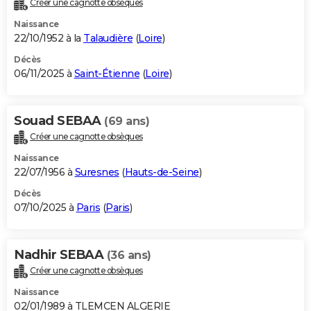
Créer une cagnotte obsèques
City break
Voyage de noces
Climat
Destinations
Voyage nature
Forum
+
PHOTO
Naissance
22/10/1952 à la
Talaudière
(
Loire
)
GUIDES D'ACHAT
Décès
06/11/2025 à
Saint-Étienne
(
Loire
)
BONS PLANS
CARTE DE VOEUX
Souad SEBAA
(69 ans)
Carte Bonne année
Carte Pâques
Carte de Noël
Carte Saint-Valentin
Carte d'anniversaire
DICTIONNAIRE
Créer une cagnotte obsèques
Biographies
Expressions
Dictionnaire
Citations
Proverbes
PROGRAMME TV
Naissance
22/07/1956 à
Suresnes
(
Hauts-de-Seine
)
COPAINS D'AVANT
Décès
07/10/2025 à
Paris
(
Paris
)
Se connecter
Collèges
Universités
Service militaire
S'inscrire
Lycées
Primaires
Entreprises
Avis de recherche
AVIS DE DÉCÈS
FORUM
Nadhir SEBAA
(36 ans)
Lifestyle
Sport
Television
Cinema
Bricolage
Culture
Auto
Voyage
Créer une cagnotte obsèques
Naissance
02/01/1989 à TLEMCEN ALGERIE