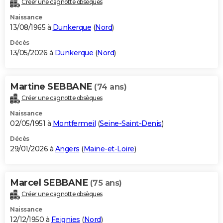
Créer une cagnotte obsèques
City break
Voyage de noces
Climat
Destinations
Voyage nature
Forum
+
PHOTO
Naissance
13/08/1965 à
Dunkerque
(
Nord
)
GUIDES D'ACHAT
Décès
13/05/2026 à
Dunkerque
(
Nord
)
BONS PLANS
CARTE DE VOEUX
Martine SEBBANE
(74 ans)
Carte Bonne année
Carte Pâques
Carte de Noël
Carte Saint-Valentin
Carte d'anniversaire
DICTIONNAIRE
Créer une cagnotte obsèques
Biographies
Expressions
Dictionnaire
Citations
Proverbes
PROGRAMME TV
Naissance
02/05/1951 à
Montfermeil
(
Seine-Saint-Denis
)
COPAINS D'AVANT
Décès
29/01/2026 à
Angers
(
Maine-et-Loire
)
Se connecter
Collèges
Universités
Service militaire
S'inscrire
Lycées
Primaires
Entreprises
Avis de recherche
AVIS DE DÉCÈS
FORUM
Marcel SEBBANE
(75 ans)
Lifestyle
Sport
Television
Cinema
Bricolage
Culture
Auto
Voyage
Créer une cagnotte obsèques
Naissance
12/12/1950 à
Feignies
(
Nord
)