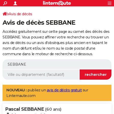
ACTUALITÉS
Connexion
S'inscrire
Avis de décès
Rechercher
Société
Education
Villes
Politique
Faits Divers
Monde
+
SPORT
Avis de décès SEBBANE
Football
Cyclisme
Forum
Coupe du monde 2026
Tennis
Rugby
CULTURE
Accédez gratuitement sur cette page au carnet des décès des
TNT
Cinéma
Musique
Programme TV
Streaming
Sorties cinéma
+
SEBBANE. Vous pouvez affiner votre recherche ou trouver un
FINANCE
avis de décès ou un avis d'obsèques plus ancien en tapant le
Impôts
Immobilier
Banque
Crédit
Retraite
Epargne
Risques naturels par ville
Assurance
AUTO
nom d'un défunt et/ou le nom ou le code postal d'une
commune dans le moteur de recherche ci-dessous.
Réserver un essai
Berlines
Forum auto
Essais
Citadines
SUV
+
HIGH-TECH
Meilleur smartphone
Ordinateurs
Guide high-tech
Mobiles
Internet
Jeux vidéo
+
BRICOLAGE
Aménagement intérieur
Cuisine
Jardinage
+
Forum
Extérieur
Salle de bains
Rangement
WEEK-END
Escapades
Expositions
Week-end nature
Guides de France
Patrimoine
Musées
+
LIFESTYLE
NOUVEAU :
publiez un
avis de décès gratuit
sur
Linternaute.com
Bien-être
Mode
+
Art de vivre
Loisirs
Modes de vie
SANTE
Pascal SEBBANE
Guide de la santé
Médicaments
+
Alimentation
Maladies
Sommeil
(60 ans)
VOYAGE