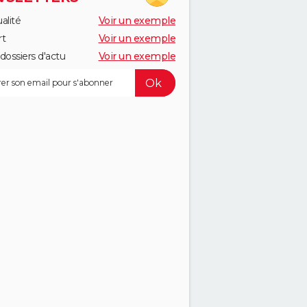
alité
Voir un exemple
rt
Voir un exemple
dossiers d'actu
Voir un exemple