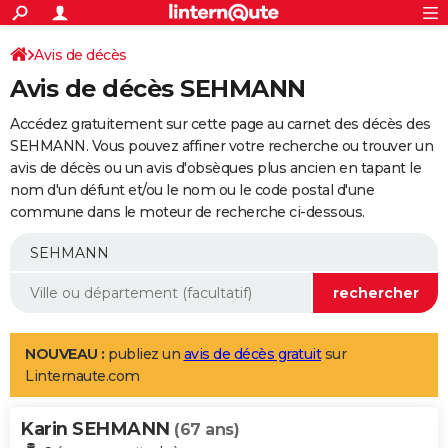
ACTUALITÉS
Connexion
S'inscrire
Avis de décès
Rechercher
Société
Education
Villes
Politique
Faits Divers
Monde
+
SPORT
Avis de décès SEHMANN
Football
Cyclisme
Forum
Coupe du monde 2026
Tennis
Rugby
CULTURE
Accédez gratuitement sur cette page au carnet des décès des
TNT
Cinéma
Musique
Programme TV
Streaming
Sorties cinéma
+
SEHMANN. Vous pouvez affiner votre recherche ou trouver un
FINANCE
avis de décès ou un avis d'obsèques plus ancien en tapant le
Impôts
Immobilier
Banque
Crédit
Retraite
Epargne
Risques naturels par ville
Assurance
AUTO
nom d'un défunt et/ou le nom ou le code postal d'une
commune dans le moteur de recherche ci-dessous.
Réserver un essai
Berlines
Forum auto
Essais
Citadines
SUV
+
HIGH-TECH
Meilleur smartphone
Ordinateurs
Guide high-tech
Mobiles
Internet
Jeux vidéo
+
BRICOLAGE
Aménagement intérieur
Cuisine
Jardinage
+
Forum
Extérieur
Salle de bains
Rangement
WEEK-END
Escapades
Expositions
Week-end nature
Guides de France
Patrimoine
Musées
+
LIFESTYLE
NOUVEAU :
publiez un
avis de décès gratuit
sur
Linternaute.com
Bien-être
Mode
+
Art de vivre
Loisirs
Modes de vie
SANTE
Karin SEHMANN
Guide de la santé
Médicaments
+
Alimentation
Maladies
Sommeil
(67 ans)
VOYAGE