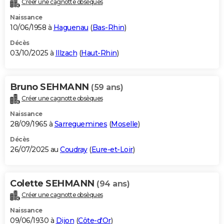
Créer une cagnotte obsèques
City break
Voyage de noces
Climat
Destinations
Voyage nature
Forum
+
PHOTO
Naissance
10/06/1958 à
Haguenau
(
Bas-Rhin
)
GUIDES D'ACHAT
Décès
03/10/2025 à
Illzach
(
Haut-Rhin
)
BONS PLANS
CARTE DE VOEUX
Bruno SEHMANN
(59 ans)
Carte Bonne année
Carte Pâques
Carte de Noël
Carte Saint-Valentin
Carte d'anniversaire
DICTIONNAIRE
Créer une cagnotte obsèques
Biographies
Expressions
Dictionnaire
Citations
Proverbes
PROGRAMME TV
Naissance
28/09/1965 à
Sarreguemines
(
Moselle
)
COPAINS D'AVANT
Décès
26/07/2025 au
Coudray
(
Eure-et-Loir
)
Se connecter
Collèges
Universités
Service militaire
S'inscrire
Lycées
Primaires
Entreprises
Avis de recherche
AVIS DE DÉCÈS
FORUM
Colette SEHMANN
(94 ans)
Lifestyle
Sport
Television
Cinema
Bricolage
Culture
Auto
Voyage
Créer une cagnotte obsèques
Naissance
09/06/1930 à
Dijon
(
Côte-d'Or
)