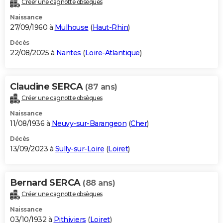
Créer une cagnotte obsèques
City break
Voyage de noces
Climat
Destinations
Voyage nature
Forum
+
PHOTO
Naissance
27/09/1960 à
Mulhouse
(
Haut-Rhin
)
GUIDES D'ACHAT
Décès
22/08/2025 à
Nantes
(
Loire-Atlantique
)
BONS PLANS
CARTE DE VOEUX
Claudine SERCA
(87 ans)
Carte Bonne année
Carte Pâques
Carte de Noël
Carte Saint-Valentin
Carte d'anniversaire
DICTIONNAIRE
Créer une cagnotte obsèques
Biographies
Expressions
Dictionnaire
Citations
Proverbes
PROGRAMME TV
Naissance
11/08/1936 à
Neuvy-sur-Barangeon
(
Cher
)
COPAINS D'AVANT
Décès
13/09/2023 à
Sully-sur-Loire
(
Loiret
)
Se connecter
Collèges
Universités
Service militaire
S'inscrire
Lycées
Primaires
Entreprises
Avis de recherche
AVIS DE DÉCÈS
FORUM
Bernard SERCA
(88 ans)
Lifestyle
Sport
Television
Cinema
Bricolage
Culture
Auto
Voyage
Créer une cagnotte obsèques
Naissance
03/10/1932 à
Pithiviers
(
Loiret
)