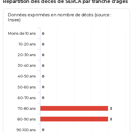
Répartition des décès de SERCA par tranche d'âges
Données exprimées en nombre de décès (source :
Insee)
Moins de 10 ans
0
10-20 ans
0
20-30 ans
0
30-40 ans
0
40-50 ans
0
50-60 ans
0
60-70 ans
0
70-80 ans
2
80-90 ans
2
90-100 ans
0