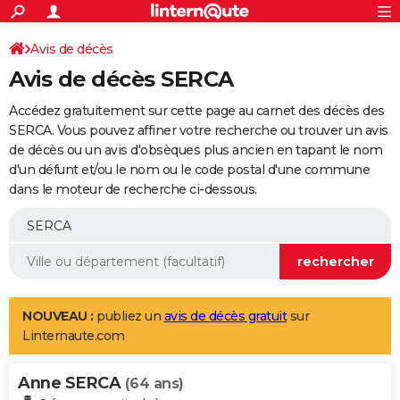
ACTUALITÉS
Connexion
S'inscrire
Avis de décès
Rechercher
Société
Education
Villes
Politique
Faits Divers
Monde
+
SPORT
Avis de décès SERCA
Football
Cyclisme
Forum
Coupe du monde 2026
Tennis
Rugby
CULTURE
Accédez gratuitement sur cette page au carnet des décès des
TNT
Cinéma
Musique
Programme TV
Streaming
Sorties cinéma
+
SERCA. Vous pouvez affiner votre recherche ou trouver un avis
FINANCE
de décès ou un avis d'obsèques plus ancien en tapant le nom
Impôts
Immobilier
Banque
Crédit
Retraite
Epargne
Risques naturels par ville
Assurance
AUTO
d'un défunt et/ou le nom ou le code postal d'une commune
dans le moteur de recherche ci-dessous.
Réserver un essai
Berlines
Forum auto
Essais
Citadines
SUV
+
HIGH-TECH
Meilleur smartphone
Ordinateurs
Guide high-tech
Mobiles
Internet
Jeux vidéo
+
BRICOLAGE
Aménagement intérieur
Cuisine
Jardinage
+
Forum
Extérieur
Salle de bains
Rangement
WEEK-END
Escapades
Expositions
Week-end nature
Guides de France
Patrimoine
Musées
+
LIFESTYLE
NOUVEAU :
publiez un
avis de décès gratuit
sur
Linternaute.com
Bien-être
Mode
+
Art de vivre
Loisirs
Modes de vie
SANTE
Anne SERCA
Guide de la santé
Médicaments
+
Alimentation
Maladies
Sommeil
(64 ans)
VOYAGE