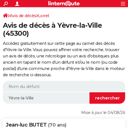
ACTUALITÉS
Connexion
S'inscrire
Avis de décès
Loiret
Rechercher
Société
Education
Villes
Politique
Faits Divers
Monde
+
SPORT
Avis de décès à Yèvre-la-Ville
Football
Cyclisme
Forum
Coupe du monde 2026
Tennis
Rugby
CULTURE
(45300)
TNT
Cinéma
Musique
Programme TV
Streaming
Sorties cinéma
+
FINANCE
Accédez gratuitement sur cette page au carnet des décès
d'Yèvre-la-Ville. Vous pouvez affiner votre recherche, trouver
Impôts
Immobilier
Banque
Crédit
Retraite
Epargne
Risques naturels par ville
Assurance
AUTO
un avis de décès, une nécrologie ou un avis d'obsèques plus
ancien en tapant le nom d'un défunt et/ou le nom (ou code
Réserver un essai
Berlines
Forum auto
Essais
Citadines
SUV
+
HIGH-TECH
postal) d'une commune proche d'Yèvre-la-Ville dans le moteur
de recherche ci-dessous.
Meilleur smartphone
Ordinateurs
Guide high-tech
Mobiles
Internet
Jeux vidéo
+
BRICOLAGE
Aménagement intérieur
Cuisine
Jardinage
+
Forum
Extérieur
Salle de bains
Rangement
WEEK-END
Escapades
Expositions
Week-end nature
Guides de France
Patrimoine
Musées
+
LIFESTYLE
Bien-être
Mode
+
Art de vivre
Loisirs
Modes de vie
SANTE
Mise à jour le 04/08/26
Guide de la santé
Médicaments
+
Alimentation
Maladies
Sommeil
VOYAGE
Jean-luc BUTET
(70 ans)