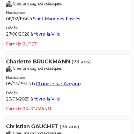
Créer une cagnotte obsèques
City break
Voyage de noces
Climat
Destinations
Voyage nature
Forum
+
PHOTO
Naissance
08/02/1956 à
Saint-Maur-des-Fossés
GUIDES D'ACHAT
Décès
BONS PLANS
27/06/2026 à
Yèvre-la-Ville
CARTE DE VOEUX
Famille BUTET
Carte Bonne année
Carte Pâques
Carte de Noël
Carte Saint-Valentin
Carte d'anniversaire
DICTIONNAIRE
Charlette BRUCKMANN
(73 ans)
Biographies
Expressions
Dictionnaire
Citations
Proverbes
PROGRAMME TV
Créer une cagnotte obsèques
Naissance
COPAINS D'AVANT
05/04/1951 à la
Chapelle-sur-Aveyron
Se connecter
Collèges
Universités
Service militaire
S'inscrire
Lycées
Primaires
Entreprises
Avis de recherche
AVIS DE DÉCÈS
Décès
23/03/2025 à
Yèvre-la-Ville
FORUM
Famille BRUCKMANN
Lifestyle
Sport
Television
Cinema
Bricolage
Culture
Auto
Voyage
Christian GAUCHET
(74 ans)
Créer une cagnotte obsèques