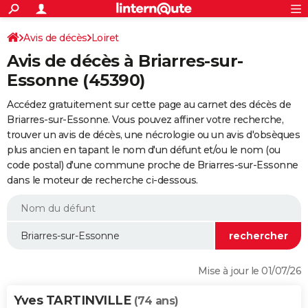
ACTUALITÉS
Connexion
S'inscrire
Avis de décès
Loiret
Rechercher
Société
Education
Villes
Politique
Faits Divers
Monde
+
SPORT
Avis de décès à Briarres-sur-
Football
Cyclisme
Forum
Coupe du monde 2026
Tennis
Rugby
CULTURE
Essonne (45390)
TNT
Cinéma
Musique
Programme TV
Streaming
Sorties cinéma
+
FINANCE
Accédez gratuitement sur cette page au carnet des décès de
Briarres-sur-Essonne. Vous pouvez affiner votre recherche,
Impôts
Immobilier
Banque
Crédit
Retraite
Epargne
Risques naturels par ville
Assurance
AUTO
trouver un avis de décès, une nécrologie ou un avis d'obsèques
plus ancien en tapant le nom d'un défunt et/ou le nom (ou
Réserver un essai
Berlines
Forum auto
Essais
Citadines
SUV
+
HIGH-TECH
code postal) d'une commune proche de Briarres-sur-Essonne
dans le moteur de recherche ci-dessous.
Meilleur smartphone
Ordinateurs
Guide high-tech
Mobiles
Internet
Jeux vidéo
+
BRICOLAGE
Aménagement intérieur
Cuisine
Jardinage
+
Forum
Extérieur
Salle de bains
Rangement
WEEK-END
Escapades
Expositions
Week-end nature
Guides de France
Patrimoine
Musées
+
LIFESTYLE
Bien-être
Mode
+
Art de vivre
Loisirs
Modes de vie
SANTE
Mise à jour le 01/07/26
Guide de la santé
Médicaments
+
Alimentation
Maladies
Sommeil
VOYAGE
Yves TARTINVILLE
(74 ans)