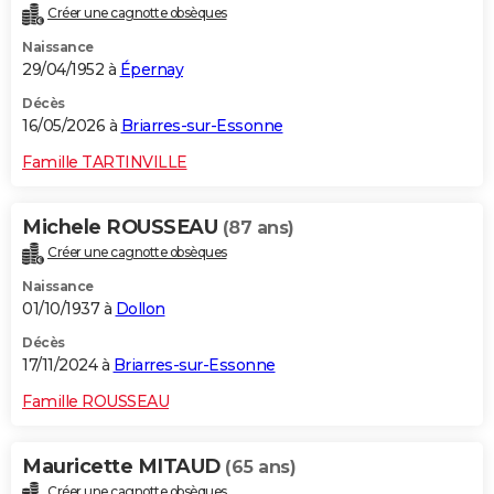
Créer une cagnotte obsèques
City break
Voyage de noces
Climat
Destinations
Voyage nature
Forum
+
PHOTO
Naissance
29/04/1952 à
Épernay
GUIDES D'ACHAT
Décès
BONS PLANS
16/05/2026 à
Briarres-sur-Essonne
CARTE DE VOEUX
Famille TARTINVILLE
Carte Bonne année
Carte Pâques
Carte de Noël
Carte Saint-Valentin
Carte d'anniversaire
DICTIONNAIRE
Michele ROUSSEAU
(87 ans)
Biographies
Expressions
Dictionnaire
Citations
Proverbes
PROGRAMME TV
Créer une cagnotte obsèques
Naissance
COPAINS D'AVANT
01/10/1937 à
Dollon
Se connecter
Collèges
Universités
Service militaire
S'inscrire
Lycées
Primaires
Entreprises
Avis de recherche
AVIS DE DÉCÈS
Décès
17/11/2024 à
Briarres-sur-Essonne
FORUM
Famille ROUSSEAU
Lifestyle
Sport
Television
Cinema
Bricolage
Culture
Auto
Voyage
Mauricette MITAUD
(65 ans)
Créer une cagnotte obsèques