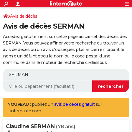
ACTUALITÉS
Connexion
S'inscrire
Avis de décès
Rechercher
Société
Education
Villes
Politique
Faits Divers
Monde
+
SPORT
Avis de décès SERMAN
Football
Cyclisme
Forum
Coupe du monde 2026
Tennis
Rugby
CULTURE
Accédez gratuitement sur cette page au carnet des décès des
TNT
Cinéma
Musique
Programme TV
Streaming
Sorties cinéma
+
SERMAN. Vous pouvez affiner votre recherche ou trouver un
FINANCE
avis de décès ou un avis d'obsèques plus ancien en tapant le
Impôts
Immobilier
Banque
Crédit
Retraite
Epargne
Risques naturels par ville
Assurance
AUTO
nom d'un défunt et/ou le nom ou le code postal d'une
commune dans le moteur de recherche ci-dessous.
Réserver un essai
Berlines
Forum auto
Essais
Citadines
SUV
+
HIGH-TECH
Meilleur smartphone
Ordinateurs
Guide high-tech
Mobiles
Internet
Jeux vidéo
+
BRICOLAGE
Aménagement intérieur
Cuisine
Jardinage
+
Forum
Extérieur
Salle de bains
Rangement
WEEK-END
Escapades
Expositions
Week-end nature
Guides de France
Patrimoine
Musées
+
LIFESTYLE
NOUVEAU :
publiez un
avis de décès gratuit
sur
Linternaute.com
Bien-être
Mode
+
Art de vivre
Loisirs
Modes de vie
SANTE
Claudine SERMAN
Guide de la santé
Médicaments
+
Alimentation
Maladies
Sommeil
(78 ans)
VOYAGE