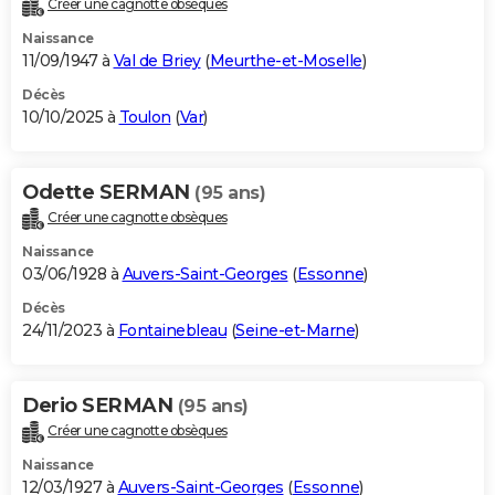
Créer une cagnotte obsèques
City break
Voyage de noces
Climat
Destinations
Voyage nature
Forum
+
PHOTO
Naissance
11/09/1947 à
Val de Briey
(
Meurthe-et-Moselle
)
GUIDES D'ACHAT
Décès
10/10/2025 à
Toulon
(
Var
)
BONS PLANS
CARTE DE VOEUX
Odette SERMAN
(95 ans)
Carte Bonne année
Carte Pâques
Carte de Noël
Carte Saint-Valentin
Carte d'anniversaire
DICTIONNAIRE
Créer une cagnotte obsèques
Biographies
Expressions
Dictionnaire
Citations
Proverbes
PROGRAMME TV
Naissance
03/06/1928 à
Auvers-Saint-Georges
(
Essonne
)
COPAINS D'AVANT
Décès
24/11/2023 à
Fontainebleau
(
Seine-et-Marne
)
Se connecter
Collèges
Universités
Service militaire
S'inscrire
Lycées
Primaires
Entreprises
Avis de recherche
AVIS DE DÉCÈS
FORUM
Derio SERMAN
(95 ans)
Lifestyle
Sport
Television
Cinema
Bricolage
Culture
Auto
Voyage
Créer une cagnotte obsèques
Naissance
12/03/1927 à
Auvers-Saint-Georges
(
Essonne
)