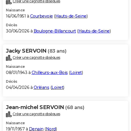
Créer une cagnotte obsèques
City break
Voyage de noces
Climat
Destinations
Voyage nature
Forum
+
PHOTO
Naissance
16/06/1951 à
Courbevoie
(
Hauts-de-Seine
)
GUIDES D'ACHAT
Décès
30/06/2026 à
Boulogne-Billancourt
(
Hauts-de-Seine
)
BONS PLANS
CARTE DE VOEUX
Jacky SERVOIN
(83 ans)
Carte Bonne année
Carte Pâques
Carte de Noël
Carte Saint-Valentin
Carte d'anniversaire
DICTIONNAIRE
Créer une cagnotte obsèques
Biographies
Expressions
Dictionnaire
Citations
Proverbes
PROGRAMME TV
Naissance
08/01/1943 à
Chilleurs-aux-Bois
(
Loiret
)
COPAINS D'AVANT
Décès
04/04/2026 à
Orléans
(
Loiret
)
Se connecter
Collèges
Universités
Service militaire
S'inscrire
Lycées
Primaires
Entreprises
Avis de recherche
AVIS DE DÉCÈS
FORUM
Jean-michel SERVOIN
(68 ans)
Lifestyle
Sport
Television
Cinema
Bricolage
Culture
Auto
Voyage
Créer une cagnotte obsèques
Naissance
19/11/1957 à
Denain
(
Nord
)