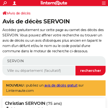
ACTUALITÉS
Connexion
S'inscrire
Avis de décès
Rechercher
Société
Education
Villes
Politique
Faits Divers
Monde
+
SPORT
Avis de décès SERVOIN
Football
Cyclisme
Forum
Coupe du monde 2026
Tennis
Rugby
CULTURE
Accédez gratuitement sur cette page au carnet des décès des
TNT
Cinéma
Musique
Programme TV
Streaming
Sorties cinéma
+
SERVOIN. Vous pouvez affiner votre recherche ou trouver un
FINANCE
avis de décès ou un avis d'obsèques plus ancien en tapant le
Impôts
Immobilier
Banque
Crédit
Retraite
Epargne
Risques naturels par ville
Assurance
AUTO
nom d'un défunt et/ou le nom ou le code postal d'une
commune dans le moteur de recherche ci-dessous.
Réserver un essai
Berlines
Forum auto
Essais
Citadines
SUV
+
HIGH-TECH
Meilleur smartphone
Ordinateurs
Guide high-tech
Mobiles
Internet
Jeux vidéo
+
BRICOLAGE
Aménagement intérieur
Cuisine
Jardinage
+
Forum
Extérieur
Salle de bains
Rangement
WEEK-END
Escapades
Expositions
Week-end nature
Guides de France
Patrimoine
Musées
+
LIFESTYLE
NOUVEAU :
publiez un
avis de décès gratuit
sur
Linternaute.com
Bien-être
Mode
+
Art de vivre
Loisirs
Modes de vie
SANTE
Christian SERVOIN
Guide de la santé
Médicaments
+
Alimentation
Maladies
Sommeil
(75 ans)
VOYAGE